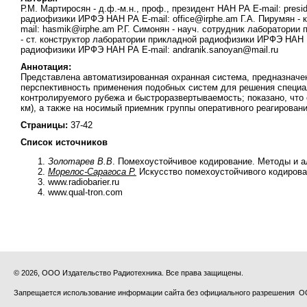
Р.М. Мартиросян - д.ф.-м.н., проф., президент НАН РА Е-mail: presi
радиофизики ИРФЭ НАН РА Е-mail: office@irphe.am Г.А. Пирумян - 
mail: hasmik@irphe.am Р.Г. Симонян - науч. сотрудник лаборатори
- ст. конструктор лаборатории прикладной радиофизики ИРФЭ НАН Р
радиофизики ИРФЭ НАН РА Е-mail: andranik.sanoyan@mail.ru
Аннотация:
Представлена автоматизированная охранная система, предназначе
перспективность применения подобных систем для решения специал
контролируемого рубежа и быстроразвертываемость; показано, что
км), а также на носимый приемник группы оперативного реагирован
Страницы:
37-42
Список источников
Золотарев В.В
. Помехоустойчивое кодирование. Методы и ал
Морелос-Сарагоса Р.
Искусство помехоустойчивого кодирован
www.radiobarier.ru
www.qual-tron.com
© 2026, ООО Издательство Радиотехника. Все права защищены.
Запрещается использование информации сайта без официального разрешения О