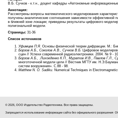
В.Б. Сучков - к.т.н., доцент кафедры «Автономные информационн
Аннотация:
Рассмотрены вопросы математического моделирования характерист
получены аналитические соотношения зависимости эффективной п
в ближней зоне локации; приведены результаты цифрового моделир
полигональной модели.
Страницы:
31-36
Список источников
Уфимцев П.Я.
Основы физической теории дифракции. М.: Бин
Борзов А.Б., Соколов А.В., Сучков В.Б.
Цифровое моделирова
сцен // Успехи современной радиоэлектроники. 2004. № 9 - 10.
Борзов А.Б., .Лихоеденко К.П., Муратов И.В., Павлов Г.Л., С
многоточечной модели цели // Вестник МГТУ им. Н.Э.Баумана
систем вооружения». С.88 - 98.
Matthew N. O. Sadiku.
Numerical Techniques in Electromagnetic
© 2026, ООО Издательство Радиотехника. Все права защищены.
Запрещается использование информации сайта без официального разрешения О