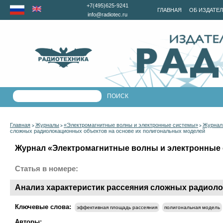
+7(495)625-9241
ГЛАВНАЯ
ОБ ИЗДАТЕ
info@radiotec.ru
Главная
Журналы
«Электромагнитные волны и электронные системы»
Журнал 
>
>
>
сложных радиолокационных объектов на основе их полигональных моделей
Журнал «Электромагнитные волны и электронные с
Статья в номере:
Анализ характеристик рассеяния сложных радиол
Ключевые слова:
эффективная площадь рассеяния
полигональная модель
Авторы: