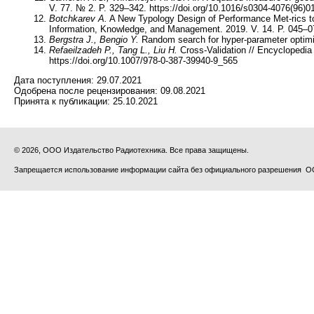
V. 77. № 2. P. 329–342. https://doi.org/10.1016/s0304-4076(96)0
Botchkarev A.
A New Typology Design of Performance Met-rics to 
Information, Knowledge, and Management. 2019. V. 14. P. 045–07
Bergstra J., Bengio Y.
Random search for hyper-parameter optimiza
Refaeilzadeh P., Tang L., Liu H.
Cross-Validation // Encyclopedi
https://doi.org/10.1007/978-0-387-39940-9_565
Дата поступления:
29.07.2021
Одобрена после рецензирования:
09.08.2021
Принята к публикации:
25.10.2021
© 2026, ООО Издательство Радиотехника. Все права защищены.
Запрещается использование информации сайта без официального разрешения О