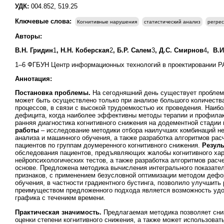
УДК:
004.852, 519.25
Ключевые слова:
Когнитивные нарушения
статистический анализ
регре
Авторы:
В.Н. Гридин
1
, Н.Н. Коберская
2
, Б.Р. Салем
3
, Д.С. Смирнов
4
, В.
1–6 ФГБУН Центр информационных технологий в проектировании РАН
Аннотация:
Постановка проблемы.
На сегодняшний день существует проблема
может быть осуществлено только при анализе большого количеств
процессов, в связи с высокой трудоемкостью их проведения. Наи
дефицита, когда наиболее эффективны методы терапии и профилак
ранняя диагностика когнитивного снижения на додементной стадии
работы
– исследование методики отбора наилучших комбинаций не
анализа и машинного обучения, а также разработка алгоритмов рас
пациентов по группам доумеренного когнитивного снижения.
Резуль
обследования пациентов, предъявляющих жалобы когнитивного ха
нейропсихологических тестов, а также разработка алгоритмов расч
основе. Предложена методика вычисления интегрального показате
признаков, с применением безусловной оптимизации методом дефо
обучения, в частности градиентного бустинга, позволило улучшить
преимуществом предложенного подхода является возможность удобн
графика с течением времени.
Практическая значимость.
Предлагаемая методика позволяет сниз
оценки степени когнитивного снижения, а также может использова