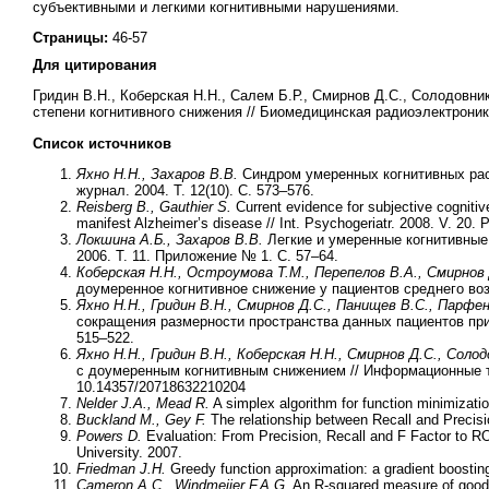
субъективными и легкими когнитивными нарушениями.
Страницы:
46-57
Для цитирования
Гридин В.Н., Коберская Н.Н., Салем Б.Р., Смирнов Д.С., Солодовни
степени когнитивного снижения // Биомедицинская радиоэлектроника. 
Список источников
Яхно Н.Н., Захаров В.В.
Синдром умеренных когнитивных расс
журнал. 2004. Т. 12(10). С. 573–576.
Reisberg B., Gauthier S.
Current evidence for subjective cognitiv
manifest Alzheimer’s disease // Int. Psychogeriatr. 2008. V. 20. P
Локшина А.Б., Захаров В.В.
Легкие и умеренные когнитивные
2006. Т. 11. Приложение № 1. С. 57–64.
Коберская Н.Н., Остроумова Т.М., Перепелов В.А., Смирнов 
доумеренное когнитивное снижение у пациентов среднего возр
Яхно Н.Н., Гридин В.Н., Смирнов Д.С., Панищев В.С., Парфе
сокращения размерности пространства данных пациентов при 
515–522.
Яхно Н.Н., Гридин В.Н., Коберская Н.Н., Смирнов Д.С., Солод
с доумеренным когнитивным снижением // Информационные те
10.14357/20718632210204
Nelder J.A., Mead R.
A simplex algorithm for function minimizati
Buckland M., Gey F.
The relationship between Recall and Precisio
Powers D.
Evaluation: From Precision, Recall and F Factor to R
University. 2007.
Friedman J.H.
Greedy function approximation: a gradient boosting
Cameron A.C., Windmeijer F.A.G.
An R-squared measure of goodne