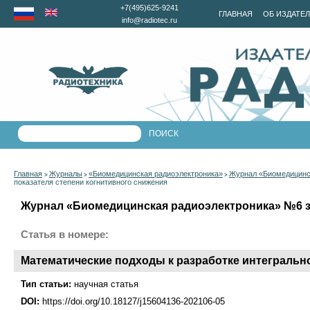
+7(495)625-9241
ГЛАВНАЯ
ОБ ИЗДАТЕ
info@radiotec.ru
Главная
Журналы
«Биомедицинская радиоэлектроника»
Журнал «Биомедицинск
>
>
>
показателя степени когнитивного снижения
Журнал «Биомедицинская радиоэлектроника» №6 за
Статья в номере:
Математические подходы к разработке интегрально
Тип статьи:
научная статья
DOI:
https://doi.org/10.18127/j15604136-202106-05