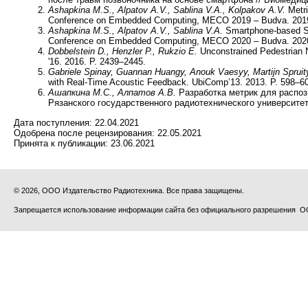
Ashapkina M.S., Alpatov A.V., Sablina V.A., Kolpakov A.V.
Metri
Conference on Embedded Computing, MECO 2019 – Budva. 2019
Ashapkina
M.S., Alpatov A.V., Sablina V.A.
Smartphone-based Sy
Conference on Embedded Computing, MECO 2020 – Budva. 2020
Dobbelstein D., Henzler P., Rukzio E.
Unconstrained Pedestrian N
'16. 2016. P. 2439–2445.
Gabriele Spinay, Guannan Huangy, Anouk Vaesyy, Martijn Spruity
with Real-Time Acoustic Feedback. UbiComp’13. 2013. P. 598–6
Ашапкина М.С., Алпатов А.В.
Разработка метрик для распоз
Рязанского государственного радиотехнического университета
Дата поступления:
22.04.2021
Одобрена после рецензирования:
22.05.2021
Принята к публикации:
23.06.2021
© 2026, ООО Издательство Радиотехника. Все права защищены.
Запрещается использование информации сайта без официального разрешения О