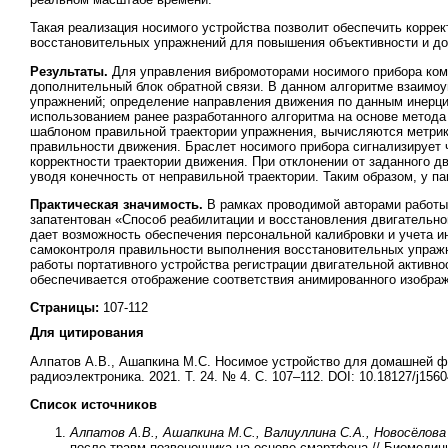
Такая реализация носимого устройства позволит обеспечить корр
восстановительных упражнений для повышения объективности и до
Результаты.
Для управления вибромоторами носимого прибора кома
дополнительный блок обратной связи. В данном алгоритме взаимоу
упражнений; определение направления движения по данным инерци
использованием ранее разработанного алгоритма на основе метод
шаблоном правильной траектории упражнения, вычисляются метри
правильности движения. Браслет носимого прибора сигнализирует
корректности траектории движения. При отклонении от заданного 
уводя конечность от неправильной траектории. Таким образом, у 
Практическая значимость.
В рамках проводимой авторами работы
запатентован «Способ реабилитации и восстановления двигательн
дает возможность обеспечения персональной калибровки и учета и
самоконтроля правильности выполнения восстановительных упражне
работы портативного устройства регистрации двигательной активно
обеспечивается отображение соответствия анимированного изображ
Страницы:
107-112
Для цитирования
Алпатов А.В., Ашапкина М.С. Носимое устройство для домашней фи
радиоэлектроника. 2021. Т. 24. № 4. С. 107–112. DOI: 10.18127/j156
Список источников
Алпатов А.В., Ашапкина М.С., Валиуллина С.А., Новосёлова
после травм позвоночника на основе смартфона // Биомедици