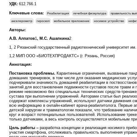
УДК:
612.766.1
Ключевые слова:
Реабилитация
лечебная физкультура
правильность вы
акселерометр
гироскоп
мобильное приложение
носимое устройство
нефи
Авторы:
А.В. Алпатов
1
, М.С. Ашапкина
2
1, 2 Рязанский государственный радиотехнический университет им. а
1,2 МИП ООО «БИОТЕХПРОДАКТС» (г. Рязань, Россия)
Аннотация:
Постановка проблемы.
Карантинные ограничения, вызванные панд
домашних тренировок, в том числе для оказания медицинских услуг
подчеркивали значимость домашней реабилитации в поствосстанов
занятий для восстановления подвижности суставов после травм и
режиме невозможно без специальных технических средств-тренажер
сустава при выполнении упражнений. Авторами статьи был реализ
содержат комплексы упражнений, используют датчики движения см
всю информацию в онлайн-кабинет врача-реабилитолога. Первые а
детской хирургии и травматологии показали, что требование налич
круг и возраст потенциальных пользователей. Использование треке
только датчиками, а весь контроль осуществляется мобильным пр
Цель работы –
разработка концепции и реализация носимого прибо
участия смартфона, отслеживать правильность выполнения упражн
реальном масштабе времени.