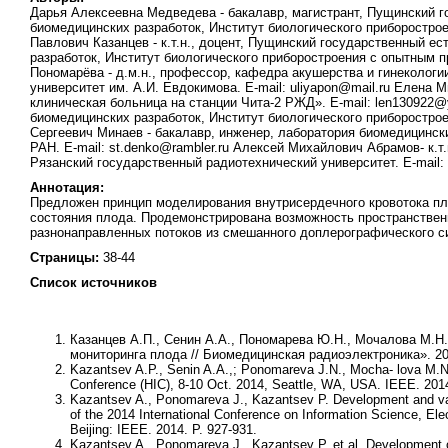
Дарья Алексеевна Медведева - бакалавр, магистрант, Пущинский г
биомедицинских разработок, Институт биологического приборострое
Павлович Казанцев - к.т.н., доцент, Пущинский государственный ес
разработок, Институт биологического приборостроения с опытным п
Пономарёва - д.м.н., профессор, кафедра акушерства и гинеколог
университет им. А.И. Евдокимова. E-mail: uliyapon@mail.ru Елена
клиническая больница на станции Чита-2 РЖД». E-mail: len130922@y
биомедицинских разработок, Институт биологического приборострое
Сергеевич Минаев - бакалавр, инженер, лаборатория биомедицинск
РАН. E-mail: st.denko@rambler.ru Алексей Михайлович Абрамов- к.
Рязанский государственный радиотехнический университет. E-mail:
Аннотация:
Предложен принцип моделирования внутрисердечного кровотока п
состояния плода. Продемонстрирована возможность пространственн
разнонаправленных потоков из смешанного доплерографического си
Страницы:
38-44
Список источников
Казанцев А.П., Сенин А.А., Пономарева Ю.Н., Мочалова М.Н
мониторинга плода // Биомедицинская радиоэлектроника». 20
Kazantsev A.P., Senin A.A.,; Ponomareva J.N., Mocha- lova M.N. 
Conference (HIC), 8-10 Oct. 2014, Seattle, WA, USA. IEEE. 201
Kazantsev A., Ponomareva J., Kazantsev P. Development and val
of the 2014 International Conference on Information Science, Ele
Beijing: IEEE. 2014. P. 927-931.
Kazantsev A., Ponomareva J., Kazantsev P. et al. Development of 