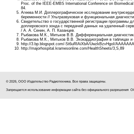
Proc. of the IEEE-EMBS International Conference on Biomedical 
84.
Агеева М.И. Доплерографическое исследование внутрисердеч
беременности // Ультразвуковая и функциональная диагностик
Свидетельство о государственной регистрации программы д
доплеровского зонда с передачей данных на удаленный серв
/ А. А. Сенин, А. П. Казанцев.
Рыбакова М.К., Митьков В.В. Дифференциальная диагностика 
Рыбакова М.К., Митьков В.В. Эхокардиография в таблицах и с
http://3.bp.blogspot.com/-St6uRIAiXbA/UwzkBzvHgoI/AAAAAAAA
http://majorhospital.kramesonline.com/HealthSheets/3,S,89
© 2026, ООО Издательство Радиотехника. Все права защищены.
Запрещается использование информации сайта без официального разрешения О