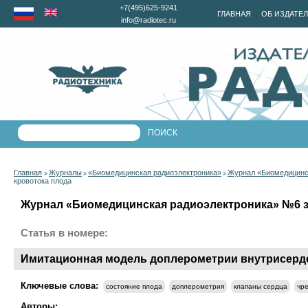
+7(495)625-9241
ГЛАВНАЯ
ОБ ИЗДАТЕ
info@radiotec.ru
Главная
Журналы
«Биомедицинская радиоэлектроника»
Журнал «Биомедицинск
>
>
>
кровотока плода
Журнал «Биомедицинская радиоэлектроника» №6 за
Статья в номере:
Имитационная модель доплерометрии внутрисерде
Ключевые слова:
состояние плода
доплерометрия
клапаны сердца
чр
Авторы: