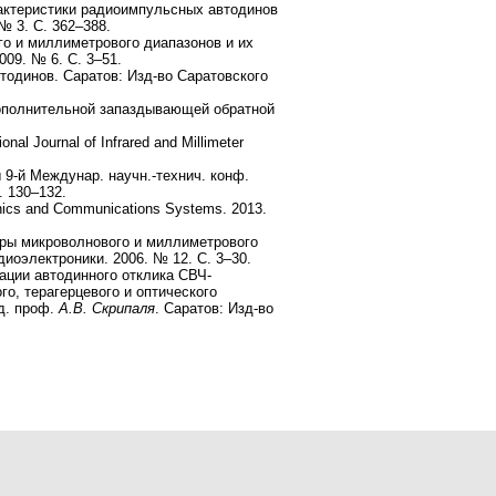
актеристики радиоимпульсных автодинов
№ 3. С. 362–388.
о и миллиметрового диапазонов и их
09. № 6. С. 3–51.
тодинов. Саратов: Изд-во Саратовского
дополнительной запаздывающей обратной
nal Journal of Infrared and Millimeter
 9-й Междунар. научн.-технич. конф.
. 130–132.
ronics and Communications Systems. 2013.
оры микроволнового и миллиметрового
диоэлектроники. 2006. № 12. С. 3–30.
ции автодинного отклика СВЧ-
о, терагерцевого и оптического
д. проф.
А.В. Скрипаля
. Саратов: Изд-во