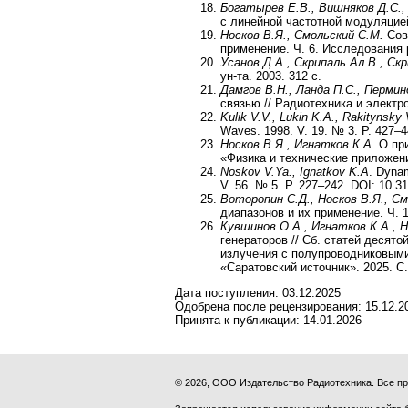
Богатырев
Е.
В
.,
Вишняков
Д
.
С
.
с линейной частотной модуляцией 
Носков В.Я., Смольский С.М.
Сов
применение. Ч. 6. Исследования 
Усанов Д.А., Скрипаль Ал.В., Ск
ун-та. 2003. 312 с.
Дамгов В.Н., Ланда П.С., Пермин
связью // Радиотехника и электро
Kulik V.V., Lukin K.A., Rakitynsky
Waves. 1998. V. 19. № 3. P. 427–4
Носков В.Я., Игнатков К.А
. О пр
«Физика и технические приложени
Noskov V.Ya., Ignatkov K.A
. Dyna
V. 56. № 5. P. 227–242. DOI: 10.
Воторопин С.Д., Носков В.Я., С
диапазонов и их применение. Ч. 
Кувшинов О.А., Игнатков К.А., Н
генераторов // Сб. статей десят
излучения с полупроводниковыми
«Саратовский источник». 2025. С.
Дата поступления:
03.12.2025
Одобрена после рецензирования:
15.12.2
Принята к публикации:
14.01.2026
© 2026, ООО Издательство Радиотехника. Все 