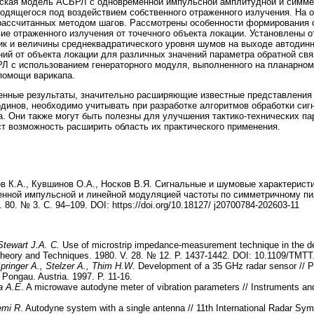
еская модель АСБРЛ с одновременной импульсной амплитудной и симме
ходящегося под воздействием собственного отраженного излучения. На 
рассчитанных методом шагов. Рассмотрены особенности формирования 
вие отраженного излучения от точечного объекта локации. Установлены 
к и величины среднеквадратического уровня шумов на выходе автодинн
ий от объекта локации для различных значений параметра обратной св
Л с использованием генераторного модуля, выполненного на планарном
 помощи варикапа.
нные результаты, значительно расширяющие известные представления
динов, необходимо учитывать при разработке алгоритмов обработки си
 Они также могут быть полезны для улучшения тактико-технических п
т возможность расширить область их практического применения.
ов К.А., Кувшинов О.А., Носков В.Я. Сигнальные и шумовые характерис
нной импульсной и линейной модуляцией частоты по симметричному пил
80. № 3. С. 94–109. DOI: https://doi.org/10.18127/ j20700784-202603-11
Stewart
J.A. C.
Use of microstrip impedance-measurement technique in the de
heory and Techniques. 1980. V. 28. № 12. P. 1437-1442. DOI: 10.1109/TMT
pringer A., Stelzer A., Thim H.W
. Development of a 35 GHz radar sensor // 
 Pongau. Austria. 1997. P. 11-16.
a A.E
. A microwave autodyne meter of vibration parameters // Instruments a
emi R
. Autodyne system with a single antenna // 11th International Radar Sym