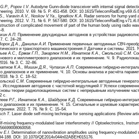
 G.P., Popov I.V
. Autodyne Gunn-diode transceiver with internal signal detecti
eering. 2010. V. 69. № 5. P. 451-458. DOI: 10.1615/TelecomRadEng.v69.i5.
S., Varavin A.V., Noskov V.Ya., Ignatkov K.A
. Radar sensors for hump yard an
eering. 2012. V. 71. № 6. P. 567-580. DOI: 10.1615/TelecomRadEng.v71.i6.
struction of complicated movement of part of the human body using radio wav
6–8.
ахин А.П.
Применение двухдиодных автодинов в устройствах радиоволнов
7. С. 24–28.
Ворох Д.А., Данилин А.И.
Применение первичных автодинных СВЧ-преобр
тического и транспортного машиностроения // Датчики и системы. 2021. №
льев А.C., Ермак Г.П., Закарлюк Н.М., Игнатков К.А., Смольский С.М
. С
нового и миллиметрового диапазонов и их применение. Ч. 9. Радиолокац
016. № 3. С. 32–86.
натков К.А., Мишин Д.Я., Чупахин А.П
. Современные гибридно-интеграл
 диапазонов и их применение. Ч. 10. Основы анализа и расчёта парамет
018. № 3. С. 18–52.
мольский С.М
. Современные гибридно-интегральные автодинные генерат
5. Исследования автодинов с частотной модуляцией // Успехи современно
новы теории радиолокационных систем с непрерывным излучением част
2 с.
леев Р.Г., Игнатков К.А., Шайдуров К.Д
. Современные гибридно-интегра
о диапазонов и их применение. Ч. 15. Сигнальные и шумовые характери
роники. 2022. Т. 76. № 9. С. 15–54.
osch T
. Laser diode self-mixing technique for sensing applications (Review arti
.
elf-mixing frequency-modulated laser interferometry // Optoelectronics, Instr
756699008060058.
v E.I
. Determination of nanovibration amplitudes using frequency-modulated
. 184-188. DOI: 10.1070/QE2014v044n02ABEH015176.