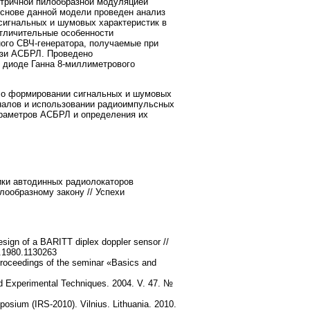
тричной пилообразной модуляцией
основе данной модели проведен анализ
сигнальных и шумовых характеристик в
отличительные особенности
ого СВЧ-генератора, получаемые при
язи АСБРЛ. Проведено
 диоде Ганна 8-миллиметрового
 о формировании сигнальных и шумовых
гналов и использовании радиоимпульсных
араметров АСБРЛ и определения их
тики автодинных радиолокаторов
ообразному закону // Успехи
sign of a BARITT diplex doppler sensor //
T.1980.1130263
Proceedings of the seminar «Basics and
nd Experimental Techniques. 2004. V. 47. №
posium (IRS-2010). Vilnius. Lithuania. 2010.