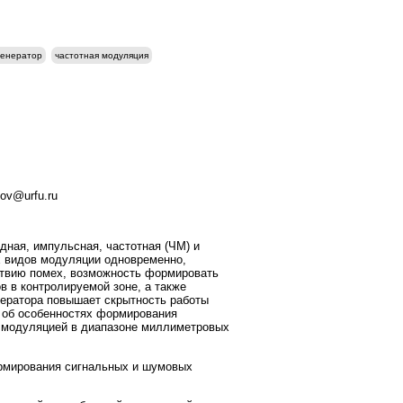
генератор
частотная модуляция
kov@urfu.ru
ная, импульсная, частотная (ЧМ) и
х видов модуляции одновременно,
ствию помех, возможность формировать
 в контролируемой зоне, а также
нератора повышает скрытность работы
 об особенностях формирования
й модуляцией в диапазоне миллиметровых
ормирования сигнальных и шумовых