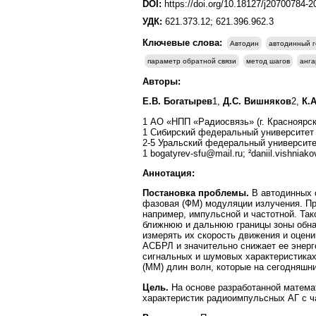
DOI:
https://doi.org/10.18127/j20700784-
УДК:
621.373.12; 621.396.962.3
Ключевые слова:
Автодин
автодинный 
параметр обратной связи
метод шагов
анга
Авторы:
Е.В. Богатырев
1,
Д.С. Вишняков
2,
К.
1 АО «НПП «Радиосвязь» (г. Красноярск
1 Сибирский федеральный университет (
2-5 Уральский федеральный университет 
1 bogatyrev-sfu@mail.ru; ²daniil.vishniak
Аннотация:
Постановка проблемы.
В автодинных 
фазовая (ФМ) модуляции излучения. Пр
например, импульсной и частотной. Т
ближнюю и дальнюю границы зоны обнар
измерять их скорость движения и оцен
АСБРЛ и значительно снижает ее энер
сигнальных и шумовых характеристиках
(ММ) длин волн, которые на сегодняшн
Цель.
На основе разработанной матем
характеристик радиоимпульсных АГ с ч