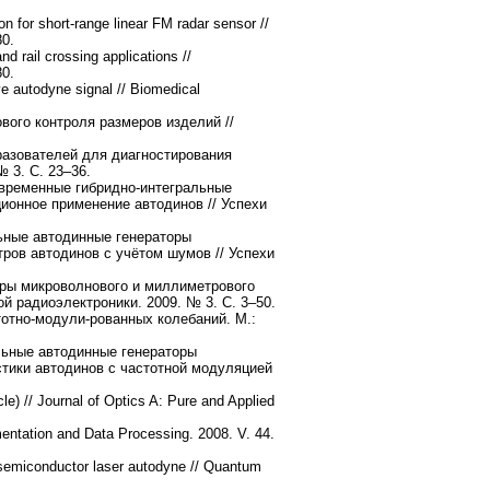
on for short-range linear FM radar sensor //
80.
d rail crossing applications //
80.
e autodyne signal // Biomedical
ого контроля размеров изделий //
азователей для диагностирования
 3. С. 23–36.
овременные гибридно-интегральные
ионное применение автодинов // Успехи
ьные автодинные генераторы
ров автодинов с учётом шумов // Успехи
оры микроволнового и миллиметрового
й радиоэлектроники. 2009. № 3. С. 3–50.
отно-модули-рованных колебаний. М.:
льные автодинные генераторы
стики автодинов с частотной модуляцией
cle) // Journal of Optics A: Pure and Applied
umentation and Data Processing. 2008. V. 44.
 semiconductor laser autodyne // Quantum