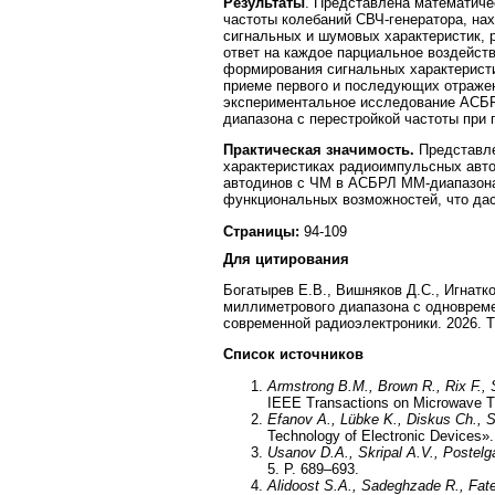
Результаты
. Представлена математич
частоты колебаний СВЧ-генератора, на
сигнальных и шумовых характеристик, 
ответ на каждое парциальное воздейст
формирования сигнальных характеристи
приеме первого и последующих отражен
экспериментальное исследование АСБР
диапазона с перестройкой частоты при
Практическая значимость.
Представле
характеристиках радиоимпульсных авто
автодинов с ЧМ в АСБРЛ ММ-диапазона.
функциональных возможностей, что дас
Страницы:
94-109
Для цитирования
Богатырев Е.В., Вишняков Д.С., Игнатк
миллиметрового диапазона с одновреме
современной радиоэлектроники. 2026. T. 
Список источников
Armstrong B.M., Brown R.,
Rix
F.,
IEEE Transactions on Microwave T
Efanov A., Lübke K., Diskus Ch., S
Technology of Electronic Devices».
Usanov D.A., Skripal A.V., Postelg
5. P. 689–693.
Alidoost S.A., Sadeghzade R., Fat