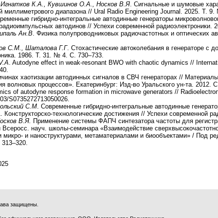
,
Игнатков
К
.
А
.,
Кувшинов
О
.
А
.,
Носков
В
.
Я
. Сигнальные и шумовые хар
миллиметрового диапазона // Ural Radio Engineering Journal. 2025. Т. 9. 
ременные гибридно-интегральные автодинные генераторы микроволновог
радиоимпульсных автодинов // Успехи современной радиоэлектроники. 20
рипаль Ан.В
. Физика полупроводниковых радиочастотных и оптических ав
ов С.М., Шаталова Г.Г
. Стохастические автоколебания в генераторе с 
ника. 1986. Т. 31. № 4. С. 730–733.
 V.A
. Autodyne effect in weak-resonant BWO with chaotic dynamics // Internatio
40.
ичинах хаотизации автодинных сигналов в СВЧ генераторах // Материалы
я волновых процессов». Екатеринбург: Изд-во Уральского ун-та. 2012. С
mics of autodyne response formation in microwave generators // Radioelect
3103/S0735272713050026.
мольский С.М
. Современные гибридно-интегральные автодинные генерат
1. Конструкторско-технологические достижения // Успехи современной ра
осков В.Я.
Применение системы ФАПЧ синтезатора частоты для регистра
ой Всеросс. науч. школы-семинара «Взаимодействие сверхвысокочастотног
 микро- и наноструктурами, метаматериалами и биообъектами» / Под ре
 313–320.
025
права защищены.