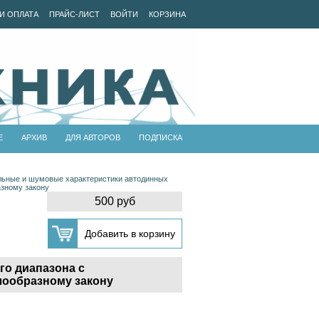
И ОПЛАТА
ПРАЙС-ЛИСТ
ВОЙТИ
КОРЗИНА
Е
АРХИВ
ДЛЯ АВТОРОВ
ПОДПИСКА
льные и шумовые характеристики автодинных
зному закону
500 руб
о диапазона с
лообразному закону