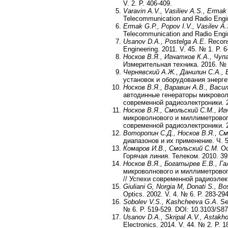
V. 2. P. 406-409.
Varavin A.V., Vasiliev A.S., Ermak
Telecommunication and Radio Engin
Ermak G.P., Popov I.V., Vasilev A.
Telecommunication and Radio Engin
Usanov D.A., Postelga
A.E
. Recon
Engineering. 2011. V. 45. № 1. P. 
Носков В.Я., Игнатков К.А., Чуп
Измерительная техника. 2016. № 
Чернявский А.Ж., Данилин С.А., 
установок и оборудования энерге
Носков В.Я., Варавин А.В., Васи
автодинные генераторы микровол
современной радиоэлектроники. 2
Носков В.Я., Смольский С.М., Иг
микроволнового и миллиметрового
современной радиоэлектроники. 2
Воторопин С.Д., Носков В.Я., С
диапазонов и их применение. Ч. 
Комаров И.В., Смольский С.М.
Ос
Горячая линия. Телеком. 2010. 39
Носков В.Я., Богатырев Е.В., Га
микроволнового и миллиметровог
// Успехи современной радиоэлект
Giuliani G, Norgia M, Donati S., B
Optics. 2002. V. 4. № 6. P. 283-294
Sobolev V.S., Kashcheeva G.A
. S
№ 6. P. 519-529. DOI: 10.3103/S8
Usanov D.A., Skripal A.V., Astakho
Electronics. 2014. V. 44. № 2. P