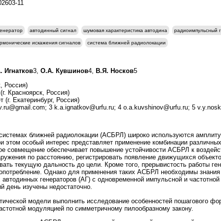
202603-11
генератор
автодинный сигнал
шумовая характеристика автодина
радиоимпульсный 
рмонические искажения сигналов
система ближней радиолокации
А. Игнатков
3,
О.А. Кувшинов
4,
В.Я. Носков
5
, Россия)
г. Красноярск, Россия)
(г. Екатеринбург, Россия)
ov.ru@gmail.com; 3 k.a.ignatkov@urfu.ru; 4 o.a.kuvshinov@urfu.ru; 5 v.y.nos
системах ближней радиолокации (АСБРЛ) широко используются амплитуд
и этом особый интерес представляет применение комбинации различны
акое совмещение обеспечивает повышение устойчивости АСБРЛ к воздей
ужения по расстоянию, регистрировать появление движущихся объектов
ивать текущую дальность до цели. Кроме того, прерывистость работы ге
гопотребление. Однако для применения таких АСБРЛ необходимы знания
 автодинных генераторов (АГ) с одновременной импульсной и частотно
ий день изучены недостаточно.
атической модели выполнить исследование особенностей пошагового ф
астотной модуляцией по симметричному пилообразному закону.