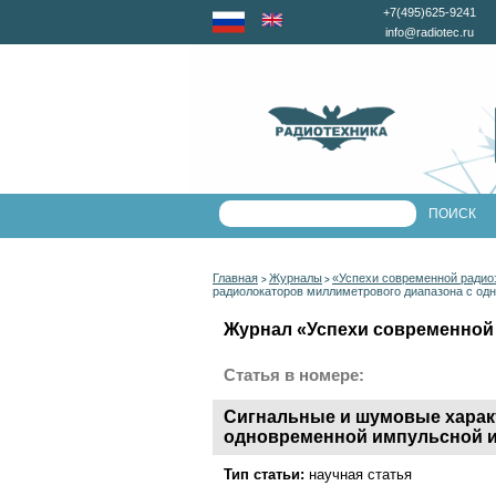
+7(495)625-9241
info@radiotec.ru
Главная
Журналы
«Успехи современной радио
>
>
радиолокаторов миллиметрового диапазона с од
Журнал «Успехи современной 
Статья в номере:
Сигнальные и шумовые харак
одновременной импульсной и
Тип статьи:
научная статья