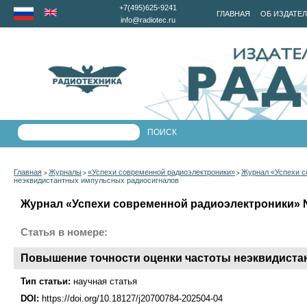
+7(495)625-9241
ГЛАВНАЯ
ОБ ИЗДАТЕ
info@radiotec.ru
Главная
Журналы
«Успехи современной радиоэлектроники»
Журнал «Успехи с
>
>
>
неэквидистантных импульсных радиосигналов
Журнал «Успехи современной радиоэлектроники» №4
Статья в номере:
Повышение точности оценки частоты неэквидист
Тип статьи:
научная статья
DOI:
https://doi.org/10.18127/j20700784-202504-04