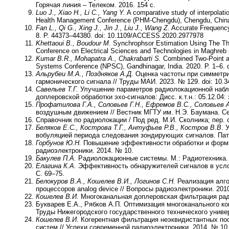
Горячая линия – Телеком. 2016. 154 с.
Luo J., Xiao H., Li C., Yang Y.
A comparative study of interpolati
Health Management Conference (PHM-Chengdu), Chengdu, China.
Fan L., Qi G., Xing J., Jin J., Liu J., Wang Z.
Accurate Frequency
8. P. 44373–44380. doi: 10.1109/ACCESS.2020.2977978
Khettaoui B., Boudour M
. Synchrophsor Estimation Using The Th
Conference on Electrical Sciences and Technologies in Maghreb 
Kumar
B.R., Mohapatra
A.
,
Chakrabarti S.
Combined Two-Point an
Systems Conference (NPSC), Gandhinagar, India. 2020. P. 1–6.
Альрубеи М.А., Поздняков А.Д
. Оценка частоты при симметр
гармонического сигнала // Труды МАИ. 2023. № 129. doi: 10.34
Савельев Т.Г.
Улучшение параметров радиолокационной набл
доплеровской обработки эхо-сигналов: Дисс. к.т.н.: 05.12.04
Профатилова Г.А., Соловьев Г.Н., Ефремов В.С., Соловьев А
воздушным движением // Вестник МГТУ им. Н.Э. Баумана. Се
Справочник по радиолокации / Под ред. М.И. Сколника; пер. с 
Беляков Е.С., Кострова Т.Г., Антуфьев Р.В., Костров В.В
. 
вобуляцией периода следования зондирующих сигналов. Па
Горбунов Ю.Н.
Повышение эффективности обработки и форми
радиоэлектроники. 2014. № 10.
Бакулев П.А.
Радиолокационные системы. М.: Радиотехника. 
Елагина К.А.
Эффективность обнаружителей сигналов в услов
С. 69–75.
Белокуров В.А., Кошелев В.И., Логинов С.Н.
Реализация алго
процессоров analog device // Вопросы радиоэлектроники. 2010.
Кошелев В.И.
Многоканальная доплеровская фильтрация ради
Букварев Е.А., Рябков А.П. Оптимизация многоканального ко
Труды Нижегородского государственного технического универс
Кошелев В.И.
Когерентная фильтрация неэквидистантных по
систем // Успехи современной радиоэлектроники. 2014. № 10.