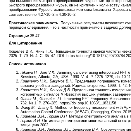
при вычислении быстрого преобразования Фурье. Метод интерпол
быстрого преобразования Фурье, он не критичен к количеству канал
преобразовании Фурье с использованием окна Блэкмана–Харриса с
соответственно 4,27⸱10–2 и 4,30⸱10–2.
Практическая значимость.
Полученные результаты позволяют сущ
периодом следования, что в частности применимо в задачах допл
Страницы:
35-47
Для цитирования
Кошелев В.И., Чинь Н.Х. Повышение точности оценки частоты неэк
2025. T. 79. № 4. С. 35–47. DOI: https://doi.org/10.18127/j20700784-2
Список источников
Hikawa H.,
Jain V.K.
Jamming canceler using interpolated FFT /
Sessions, Atlanta, GA, USA. 1990. V. 4. P. 1275–1279, doi:10.
Кравченко Н.И., Бакумов В.Н.
Предельная погрешность измер
высших учебных заведений. Радиоэлектроника. 1999. Т. 42. №
Кравченко Н.И., Ленчук Д.В.
Предельная точность измерения
когерентных сигналов // Известия высших учебных заведений.
Gasior M.,
Gonzalez
J.L.
Improving FFT Frequency Measurement R
732. № 1. P. 276–285. https://doi.org/10.1063/1.1831158
Wang M., Zhang X.
Method for frequency measurement with ApF
Automation Control Conference (IAEAC), Chongqing, China. 201
Кошелев В.И., Горкин В.Н.
Методы спектрального анализа в т
Горкин В.Н.
Оптимизация алгоритмов многоканальной спектраль
защищена 2002.
Кошелев В.И., Андреев В.Г., Белокуров В.А.
Современные ме