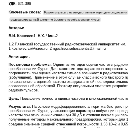
УДК:
621.396
Ключевые слова:
Радиоимпульсы с неэквидистантным периодом следования
модифицированный алгоритм быстрого преобразования Фурье
Авторы:
В.И. Кошелев
1,
Н.Х. Чинь
2
1,2 Рязанский государственный радиотехнический университет им. В
1 koshelev.v.i@rsreu.ru, 2 ngochieu.radioscientist@mail.ru
Аннотация:
Постановка проблемы.
Одним из методов оценки частоты радиоим
преобразовании Фурье. Для такого метода характерна погрешность
погрешность при оценке частоты сигнала возникает в радиотехни
(вобуляцией). Применение в этом случае классического быстрого 
по сравнению с оценкой частоты эквидистантной последовательнос
согласованной обработкой. Поэтому актуальным является разрабо
радиоимпульсов.
Цель.
Повышение точности оценки частоты в многоканальной част
Результаты.
На основе модифицированного алгоритма быстрого пре
преобразования Фурье, учитывающие параметры вобуляции периода
частоты при отношении сигнал-шум 30 дБ и степени вобуляции пер
полученные методом максимального правдоподобия, который для 1
среднее значение средней отнесенной погрешности 1,53⸱10–2 и 0,6