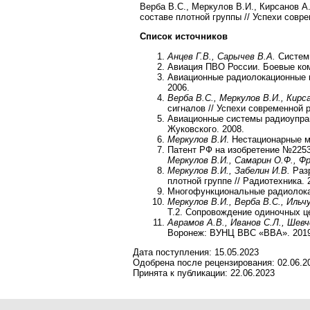
Верба В.С., Меркулов В.И., Кирсанов А
составе плотной группы // Успехи соврем
Список источников
Анцев Г.В., Сарычев В.А.
Систем
Авиация ПВО России. Боевые ком
Авиационные радиолокационные к
2006.
Верба В.С., Меркулов В.И., Кирс
сигналов // Успехи современной ра
Авиационные системы радиоуправ
Жуковского. 2008.
Меркулов В.И
. Нестационарные м
Патент РФ на изобретение №2253
Меркулов В.И., Самарин О.Ф., Фр
Меркулов В.И., Забелин И.В.
Разр
плотной группе // Радиотехника. 
Многофункциональные радиолокац
Меркулов В.И., Верба В.С., Ильч
Т.2. Сопровождение одиночных це
Аврамов А.В., Иванов С.Л., Шевч
Воронеж: ВУНЦ ВВС «ВВА». 2019
Дата поступления:
15.05.2023
Одобрена после рецензирования:
02.06.2
Принята к публикации:
22.06.2023