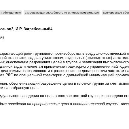
е наблюдением
разрешающая способность по угловым координатам
доплеровское обо
рсанов
3,
И.Р. Загребельный
4
я)
озрастающей роли группового противоборства в воздушно-космической об
ной становится задача уничтожения отдельных (приоритетных) летатель
чи: обеспечение разрешения целей в группе и реализация высокоточног
анной задачи является применение траекторного управления наблюдение
е диаграммы направленности к разрешению по доплеровским частотам на
еля РЛС по специальной траектории с дальнейшей минимизацией промах
ния, обеспечивающий разрешение целей в плотной группе за счет испо
м на выбранную цель.
дуального наведения на цель в составе плотной группы и проведено ег
ача наведения на приоритетные цели в составе плотной группы, по