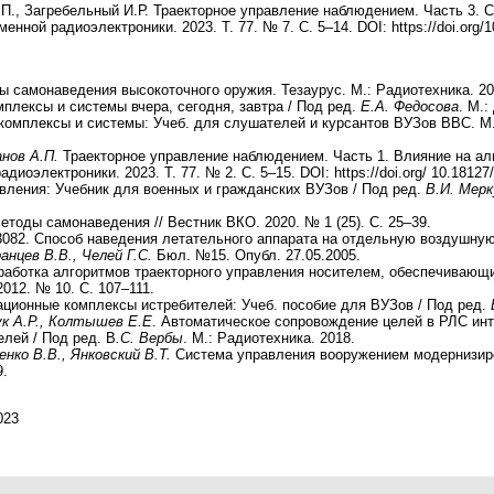
.П., Загребельный И.Р. Траекторное управление наблюдением. Часть 3.
енной радиоэлектроники. 2023. T. 77. № 7. С. 5–14. DOI: https://doi.org/
ы самонаведения высокоточного оружия. Тезаурус. М.: Радиотехника. 20
плексы и системы вчера, сегодня, завтра / Под ред.
Е.А. Федосова
. М.:
омплексы и системы: Учеб. для слушателей и курсантов ВУЗов ВВС. М.
анов А.П.
Траекторное управление наблюдением. Часть 1. Влияние на а
диоэлектроники. 2023. T. 77. № 2. С. 5–15. DOI: https://doi.org/ 10.18127
ления: Учебник для военных и гражданских ВУЗов / Под ред.
В.И. Мерк
етоды самонаведения // Вестник ВКО. 2020. № 1 (25). С. 25–39.
082. Способ наведения летательного аппарата на отдельную воздушную 
анцев В.В., Челей Г.С.
Бюл. №15. Опубл. 27.05.2005.
аботка алгоритмов траекторного управления носителем, обеспечивающ
2012. № 10. С. 107–111.
ионные комплексы истребителей: Учеб. пособие для ВУЗов / Под ред.
ук А.Р., Колтышев Е.Е
. Автоматическое сопровождение целей в РЛС ин
лей / Под ред. В
.С. Вербы
. М.: Радиотехника. 2018.
енко В.В., Янковский В.Т.
Система управления вооружением модернизиров
.
023