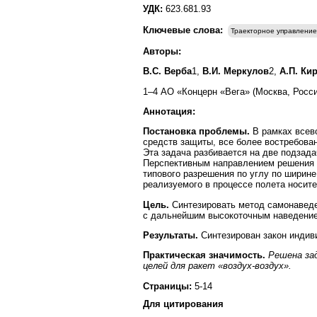
УДК:
623.681.93
Ключевые слова:
Траекторное управлени
Авторы:
В.С. Верба
1,
В.И. Меркулов
2,
А.П. Ки
1–4 АО «Концерн «Вега» (Москва, Росси
Аннотация:
Постановка проблемы.
В рамках всев
средств защиты, все более востребован
Эта задача разбивается на две подзада
Перспективным направлением решения д
типового разрешения по углу по ширин
реализуемого в процессе полета носит
Цель.
Синтезировать метод самонаведе
с дальнейшим высокоточным наведение
Результаты.
Синтезирован закон индиви
Практическая значимость.
Решена зад
целей для ракет «воздух-воздух».
Страницы:
5-14
Для цитирования