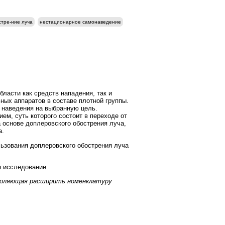
стре-ние луча
нестационарное самонаведение
ласти как средств нападения, так и
ных аппаратов в составе плотной группы.
о наведения на выбранную цель.
м, суть которого состоит в переходе от
 основе доплеровского обострения луча,
а.
льзования доплеровского обострения луча
о исследование.
зволяющая расширить номенклатуру