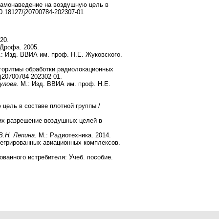
 Самонаведение на воздушную цель в
10.18127/j20700784-202307-01
20.
 Дрофа. 2005.
: Изд. ВВИА им. проф. Н.Е. Жуковского.
лгоритмы обработки радиолокационных
/j20700784-202302-01.
улова
. М.: Изд. ВВИА им. проф. Н.Е.
цель в составе плотной группы /
их разрешение воздушных целей в
В.Н. Лепина
. М.: Радиотехника. 2014.
тегрированных авиационных комплексов.
анного истребителя: Учеб. пособие.