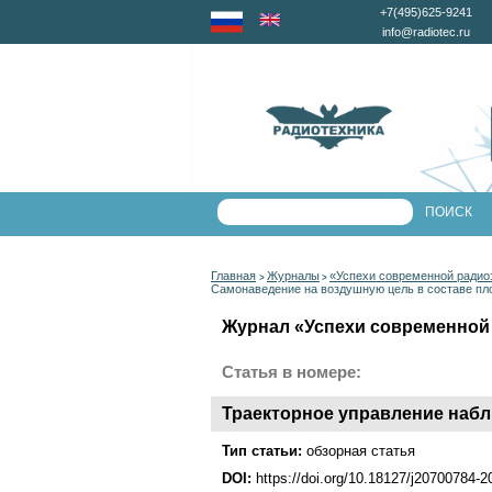
+7(495)625-9241
info@radiotec.ru
Главная
Журналы
«Успехи современной радио
>
>
Самонаведение на воздушную цель в составе пл
Журнал «Успехи современной 
Статья в номере:
Траекторное управление набл
Тип статьи:
обзорная статья
DOI:
https://doi.org/10.18127/j20700784-