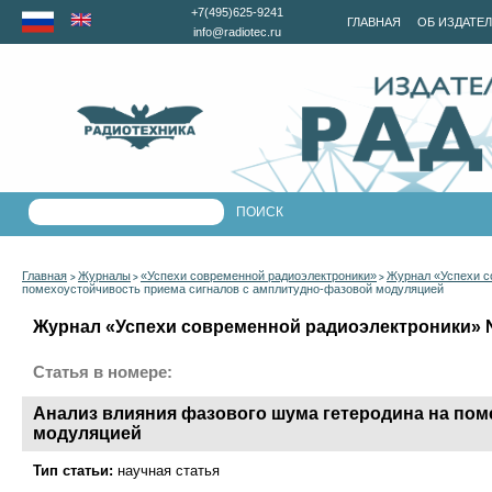
+7(495)625-9241
ГЛАВНАЯ
ОБ ИЗДАТЕ
info@radiotec.ru
Главная
Журналы
«Успехи современной радиоэлектроники»
Журнал «Успехи с
>
>
>
помехоустойчивость приема сигналов с амплитудно-фазовой модуляцией
Журнал «Успехи современной радиоэлектроники» №1
Статья в номере:
Анализ влияния фазового шума гетеродина на пом
модуляцией
Тип статьи:
научная статья