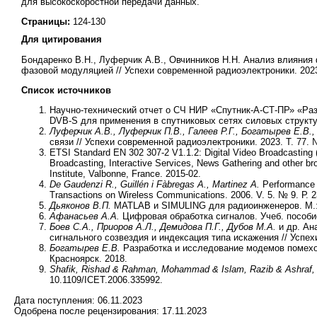
для высокоскоростной передачи данных.
Страницы:
124-130
Для цитирования
Бондаренко В.Н., Луферчик А.В., Овчинников Н.Н. Анализ влияния
фазовой модуляцией // Успехи современной радиоэлектроники. 2023. T
Список источников
Научно-технический отчет о СЧ НИР «Спутник-А-СТ-ПР» «Раз
DVB-S для применения в спутниковых сетях силовых структу
Луферчик А.В., Луферчик П.В., Галеев Р.Г., Богатырев Е.В.,
связи // Успехи современной радиоэлектроники. 2023. T. 77. № 
ETSI Standard EN 302 307-2 V1.1.2: Digital Video Broadcasting 
Broadcasting, Interactive Services, News Gathering and other b
Institute, Valbonne, France. 2015-02.
De Gaudenzi R., Guillén i Fàbregas A., Martinez A.
Performance a
Transactions on Wireless Communications. 2006. V. 5. № 9. Р. 
Дьяконов В.П.
MATLAB и SIMULING для радиоинженеров. М.:
Афанасьев А.А.
Цифровая обработка сигналов. Учеб. пособие
Боев C.A., Приоров А.Л., Демидова П.Г., Дубов М.А.
и др. А
сигнального созвездия и индексация типа искажения // Успе
Богатырев Е.В.
Разработка и исследование модемов помехоз
Красноярск. 2018.
Shafik
,
Rishad
&
Rahman
,
Mohammad
&
Islam
,
Razib
&
Ashraf
10.1109/ICET.2006.335992.
Дата поступления:
06.11.2023
Одобрена после рецензирования:
17.11.2023