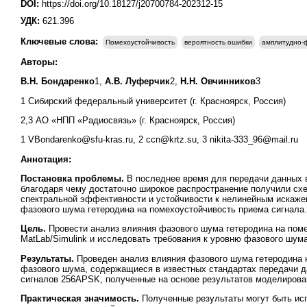
DOI:
https://doi.org/10.18127/j20700784-202312-15
УДК:
621.396
Ключевые слова:
Помехоустойчивость
вероятность ошибки
амплитудно-
Авторы:
В.Н. Бондаренко
1,
А.В. Луферчик
2,
Н.Н. Овчинников
3
1 Сибирский федеральный университет (г. Красноярск, Россия)
2,3 АО «НПП «Радиосвязь» (г. Красноярск, Россия)
1 VBondarenko@sfu-kras.ru, 2 ccn@krtz.su, 3 nikita-333_96@mail.ru
Аннотация:
Постановка проблемы.
В последнее время для передачи данных 
благодаря чему достаточно широкое распространение получили сх
спектральной эффективности и устойчивости к нелинейным искаже
фазового шума гетеродина на помехоустойчивость приема сигнала.
Цель.
Провести анализ влияния фазового шума гетеродина на пом
MatLab/Simulink и исследовать требования к уровню фазового шум
Результаты.
Проведен анализ влияния фазового шума гетеродина н
фазового шума, содержащиеся в известных стандартах передачи 
сигналов 256APSK, полученные на основе результатов моделирова
Практическая значимость.
Полученные результаты могут быть ис