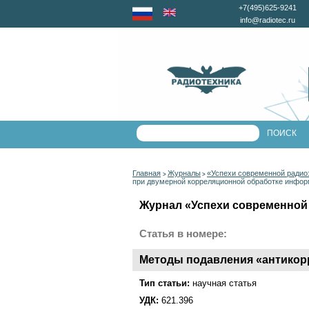
+7(495)625-9241
info@radiotec.ru
Главная
Журналы
«Успехи современной радио
>
>
при двумерной корреляционной обработке инфо
Журнал «Успехи современной 
Статья в номере:
Методы подавления «антикор
Тип статьи:
научная статья
УДК:
621.396