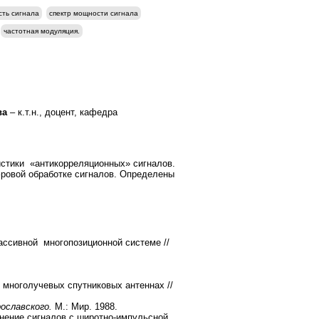
ть сигнала
спектр мощности сигнала
частотная модуляция.
ва
– к.т.н., доцент, кафедра
стики «антикорреляционных» сигналов.
ровой обработке сигналов. Определены
ссивной многопозиционной системе //
 многолучевых спутниковых антеннах //
рославского.
М.: Мир. 1988.
нение сигналов с широтно-импульсной