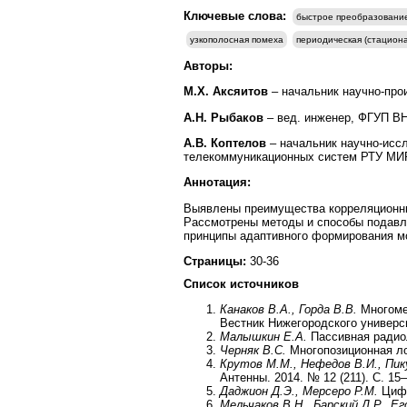
Ключевые слова:
быстрое преобразовани
узкополосная помеха
периодическая (стацион
Авторы:
М.Х. Аксяитов
– начальник научно-про
А.Н. Рыбаков
– вед. инженер, ФГУП В
А.В. Коптелов
– начальник научно-исс
телекоммуникационных систем РТУ М
Аннотация:
Выявлены преимущества корреляционны
Рассмотрены методы и способы подавл
принципы адаптивного формирования м
Страницы:
30-36
Список источников
Канаков В.А., Горда В.В.
Многоме
Вестник Нижегородского университ
Малышкин Е.А.
Пассивная радиол
Черняк В.С.
Многопозиционная ло
Крутов М.М., Нефедов В.И., Пику
Антенны. 2014. № 12 (211). С. 15–
Даджион Д.Э., Мерсеро Р.М.
Цифр
Мельчаков В.Н., Барский Д.Р., Ег