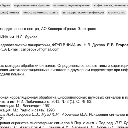
е Фурье
корреляционная функция
источник радиоизлучения
эффективная длительнос
арная) помеха
полоса приемного тракта
автокорреляционная функция
компенсатор
изводственного центра, АО Концерн «Гранит-Электрон»
НИИА им. Н.Л. Духова
ледовательской лаборатории, ФГУП ВНИИА им. Н.Л. Духова
Е.В. Егоро
ИРЭА
Е-mail: calipso575@gmail.com
х методов обработки сигналов. Определены основные типы и характери
ения «антикорреляционных» сигналов в двумерном корреляторе при циф
одели помехи.
рная корреляционная обработка широкополосных шумовых сигналов в па
ета им. Н.И. Лобачевского. 2011. № 3 (1). С. 78–83.
окация. М.: Воениздат. 1961.
кация. М.: Радио и связь. 1993.
ль А.И., Егорова Е.В., Муад Х.М., Абоелазм М.А.
Искажения сигналов в
21.
овая обработка многомерных сигналов // Пер. с англ. / Под ред.
Л.П. Я
орова Е.В., Аветисов А.С., Пикуль А.И., Цапенко С.В., Борец Б.Е.
Приме