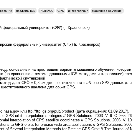
ирование
продукты IGS
ГЛОНАСС
GPS
интерполяция
машинное обучение.
й федеральный университет (СФУ) (г. Красноярск)
бирский федеральный университет (СФУ) (г. Красноярск)
од, основанный на простейшем варианте машинного обучения, который
ую (по сравнению с рекомендованными IGS методами интерполяции) сре
фактической спутниковой
 метод дает СКО = 0,8 см для шеститочечных шаблонов SP3-данных для
 шеститочечного шаблона для орбит GPS.
c.nasa.gov или ftp://ftp.igs.org/pub/product (дата обращения: 01.09.2017).
sic GPS orbit interpolation strategies // GPS Solutions. 2003. V. 6. С. 265–26
omial interpolation of GPS satellite coordinates // GPS Solutions. 2006. V. 10
lations to GPS orbits for precise wide area applications // GPS Solutions. 2005
 of Several Interpolation Methods for Precise GPS Orbit // The Journal of N