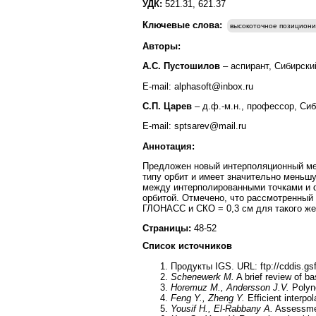
УДК:
521.31, 621.37
Ключевые слова:
высокоточное позицион
Авторы:
А.С. Пустошилов
– аспирант, Сибирски
E-mail: alphasoft@inbox.ru
С.П. Царев
– д.ф.-м.н., профессор, Си
E-mail: sptsarev@mail.ru
Аннотация:
Предложен новый интерполяционный мет
типу орбит и имеет значительно меньш
между интерполированными точками и 
орбитой. Отмечено, что рассмотренный
ГЛОНАСС и СКО = 0,3 см для такого же
Страницы:
48-52
Список источников
Продукты IGS. URL: ftp://cddis.gsf
Schenewerk M.
A brief review of ba
Horemuz M.,
Andersson J.V.
Polyn
Feng Y., Zheng Y.
Efficient interpo
Yousif H., El-Rabbany A.
Assessment