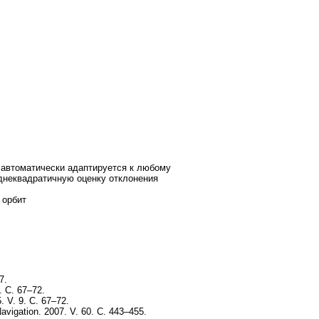
 автоматически адаптируется к любому
днеквадратичную оценку отклонения
 орбит
7.
. С. 67–72.
. V. 9. С. 67–72.
avigation. 2007. V. 60. С. 443–455.