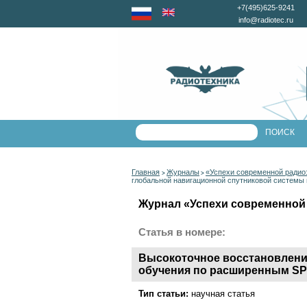
+7(495)625-9241
info@radiotec.ru
Главная
Журналы
«Успехи современной радио
>
>
глобальной навигационной спутниковой систем
Журнал «Успехи современной 
Статья в номере:
Высокоточное восстановлени
обучения по расширенным S
Тип статьи:
научная статья