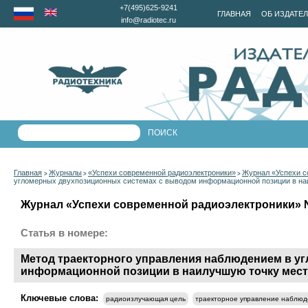
+7(495)625-9241
ГЛАВНАЯ
ОБ ИЗДАТЕ
info@radiotec.ru
Главная
Журналы
«Успехи современной радиоэлектроники»
Журнал «Успехи с
>
>
>
угломерных двухпозиционных системах с выводом информационной позиции в н
Журнал «Успехи современной радиоэлектроники» №1
Статья в номере:
Метод траекторного управления наблюдением в у
информационной позиции в наилучшую точку мес
Ключевые слова:
радиоизлучающая цель
траекторное управление наблю