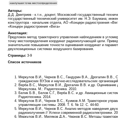
наилучшая точка местоопределения
Авторы:
Д.Д. Дмитриев - к.т.н., доцент, Московский государственный техни
государственный технический университет им. Н.Э. Баумана; инжене
конструктора - начальник отдела, АО «Концерн радиостроения «Вега» 
«Концерн радиостроения «Вега»
Аннотация:
Предложен метод траекторного управления наблюдением в угломе
точку местоопределения координат радиоизлучающей цели. Приве
значительное повышение точности оценивания координат и параме
двухпозиционных системах воздушного базирования.
Страницы:
3-9
Список источников
Меркулов В.И., Чернов В.С., Гандурин В.А., Дрогалин В.В.,
гражданских ВУЗов и научно-исследовательских организаций 
Верба В.С., Меркулов В.И., Дрогалин В.В. и др. Оценивание 
Меркулова. М.: Радиотехника. 2010.
Белик Б.В., Белов С.Г., Верба В.С. и др. Авиационные сист
Радиотехника. 2014.
Меркулов В.И., Чернов В.С., Куимов А.М. Траекторное упр
управляющие системы. 2008. Т. 6. № 12. С. 44-60.
Меркулов В.И., Чернов В.С. Анализ методов наведения дву
радиоизлучения // Успехи современной радиоэлектроники. 201
Меркулов В.И., Миляков Д.А., Чернов В.С. Методы траекто