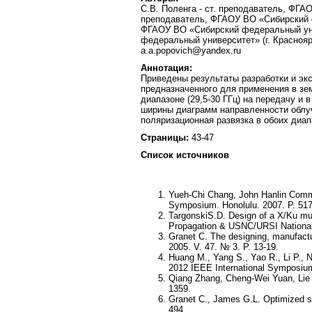
С.В. Поленга - ст. преподаватель, ФГАО
преподаватель, ФГАОУ ВО «Сибирский фе
ФГАОУ ВО «Сибирский федеральный униве
федеральный университет» (г. Красноярс
a.a.popovich@yandex.ru
Аннотация:
Приведены результаты разработки и эк
предназначенного для применения в зем
диапазоне (29,5-30 ГГц) на передачу и 
ширины диаграмм направленности облуча
поляризационная развязка в обоих диа
Страницы:
43-47
Список источников
Yueh-Chi Chang, John Hanlin Comme
Symposium. Honolulu. 2007. P. 51
TargonskiS.D. Design of a X/Ku mu
Propagation & USNC/URSI National
Granet C. The designing, manufactu
2005. V. 47. № 3. P. 13-19.
Huang M., Yang S., Yao R., Li P., 
2012 IEEE International Symposium
Qiang Zhang, Cheng-Wei Yuan, Lie L
1359.
Granet C., James G.L. Optimized sp
494.