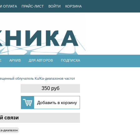
И ОПЛАТА
ПРАЙС-ЛИСТ
ВОЙТИ
КОРЗИНА
Е
АРХИВ
ДЛЯ АВТОРОВ
ПОДПИСКА
ещенный облучатель Ku/Ka-диапазонов частот
350 руб
й связи
Ka-диапазон