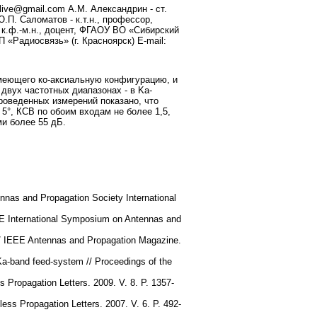
live@gmail.com А.М. Александрин - ст.
.П. Саломатов - к.т.н., профессор,
 к.ф.-м.н., доцент, ФГАОУ ВО «Сибирский
 «Радиосвязь» (г. Красноярск) E-mail:
меющего ко-аксиальную конфигурацию, и
двух частотных диапазонах - в Ka-
 проведенных измерений показано, что
5°, КСВ по обоим входам не более 1,5,
и более 55 дБ.
nas and Propagation Society International
EEE International Symposium on Antennas and
 // IEEE Antennas and Propagation Magazine.
Ka-band feed-system // Proceedings of the
Propagation Letters. 2009. V. 8. P. 1357-
ess Propagation Letters. 2007. V. 6. P. 492-