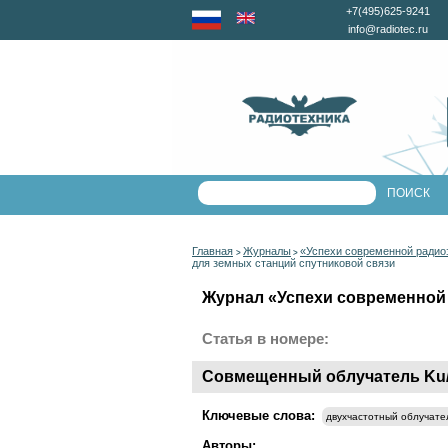
+7(495)625-9241
info@radiotec.ru
Главная
Журналы
«Успехи современной радио
>
>
для земных станций спутниковой связи
Журнал «Успехи современной 
Статья в номере:
Совмещенный облучатель Ku/K
Ключевые слова:
двухчастотный облучате
Авторы: