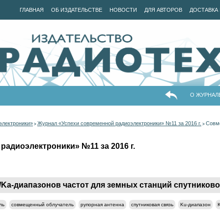
ГЛАВНАЯ
ОБ ИЗДАТЕЛЬСТВЕ
НОВОСТИ
ДЛЯ АВТОРОВ
ДОСТАВКА 
О ЖУРНАЛ
электроники»
Журнал «Успехи современной радиоэлектроники» №11 за 2016 г.
Совм
>
>
радиоэлектроники» №11 за 2016 г.
a-диапазонов частот для земных станций спутниково
ль
совмещенный облучатель
рупорная антенна
спутниковая связь
Ku-диапазон