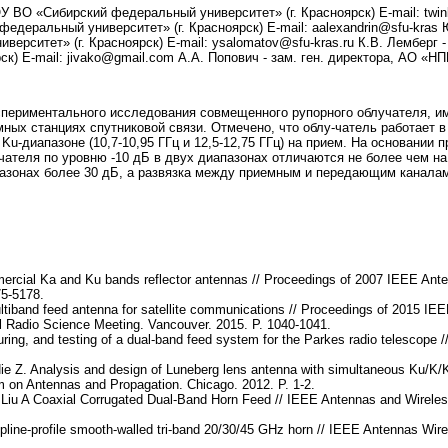
У ВО «Сибирский федеральный университет» (г. Красноярск) E-mail: twin
деральный университет» (г. Красноярск) E-mail: aalexandrin@sfu-kras Ю
рситет» (г. Красноярск) E-mail: ysalomatov@sfu-kras.ru К.В. Лемберг -
к) E-mail: jivako@gmail.com А.А. Попович - зам. ген. директора, АО «НПП
спериментального исследования совмещенного рупорного облучателя, и
ных станциях спутниковой связи. Отмечено, что облу-чатель работает в 
в Ku-диапазоне (10,7-10,95 ГГц и 12,5-12,75 ГГц) на прием. На основании
теля по уровню -10 дБ в двух диапазонах отличаются не более чем на 
пазонах более 30 дБ, а развязка между приемным и передающим каналам
rcial Ka and Ku bands reflector antennas // Proceedings of 2007 IEEE Anten
75-5178.
ltiband feed antenna for satellite communications // Proceedings of 2015 I
 Radio Science Meeting. Vancouver. 2015. P. 1040-1041.
ring, and testing of a dual-band feed system for the Parkes radio telescope
Nie Z. Analysis and design of Luneberg lens antenna with simultaneous Ku/K/
 on Antennas and Propagation. Chicago. 2012. P. 1-2.
iu A Coaxial Corrugated Dual-Band Horn Feed // IEEE Antennas and Wireless 
line-profile smooth-walled tri-band 20/30/45 GHz horn // IEEE Antennas Wirel