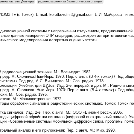
ценка частоты Доплера
радиолокационная баллистическая станция
ЛЭМЗ-Т» (г. Томск). E-mail: korotkovdmit@gmail.com Е.И. Майорова - инж
диолокационной системы с непрерывным излучением, предназначенной 
ьные данные измерения ЭПР снарядов, рассмотрен алгоритм оценки час
тического моделирования алгоритма оценки частоты.
 радиолокационной техники. М.: Воениздат. 1982.
д ред.
М. Сколника.
Нью-Йорк. 1970: Пер. с англ. (В 4-х томах) / Под общ
системы / Под ред.
А.С. Виницкого
. М.: Сов. радио. 1978.
окации. Учебник для ВУЗов. Изд. 2-е, перераб. и доп. М.: Радио и связ
д ред.
М. Сколника
. Нью-Йорк. 1970: Пер. с англ. (В 4-х томах) / Под об
кохи
. М.: Сов. радио. 1976.
стика. М.: Машиностроение. 1972.
тоды обработки сигналов в радиотехнических системах. Томск: Томск гос.
а сигналов: Изд. 2-е. Пер. с англ. М.: ООО «Бином-Пресс». 2006.
оды цифровой обработки сигналов (цифровой спектральный анализ). Уч
ции «Современные системы мобильной цифровой связи, проблемы пом
альный анализ и его приложения: Пер. с англ. М.: Мир. 1990.