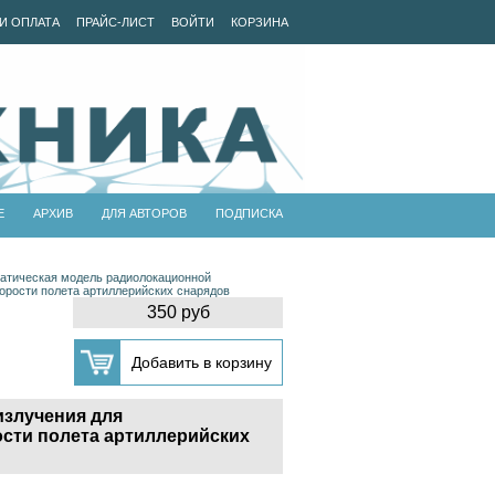
И ОПЛАТА
ПРАЙС-ЛИСТ
ВОЙТИ
КОРЗИНА
Е
АРХИВ
ДЛЯ АВТОРОВ
ПОДПИСКА
атическая модель радиолокационной
корости полета артиллерийских снарядов
350 руб
излучения для
ости полета артиллерийских