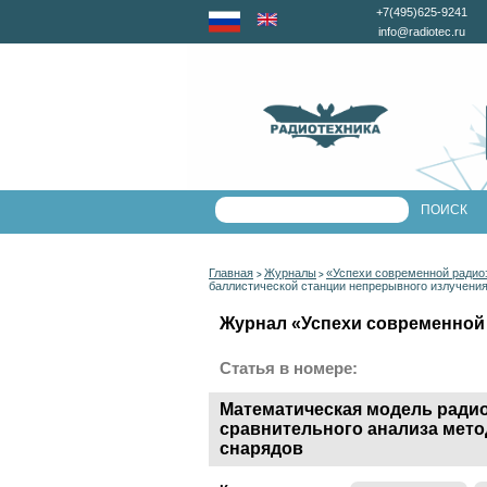
+7(495)625-9241
info@radiotec.ru
Главная
Журналы
«Успехи современной радио
>
>
баллистической станции непрерывного излучения
Журнал «Успехи современной 
Статья в номере:
Математическая модель ради
сравнительного анализа мето
снарядов