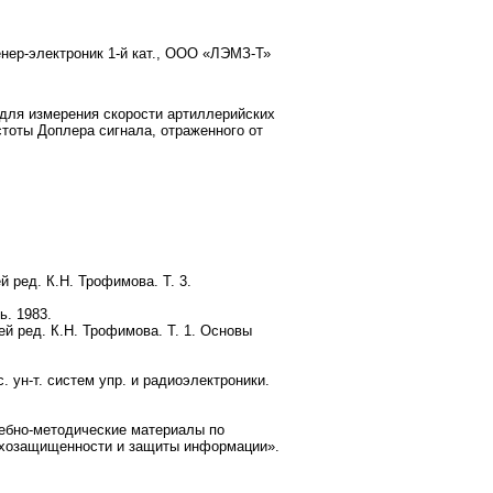
енер-электроник 1-й кат., ООО «ЛЭМЗ-Т»
для измерения скорости артиллерийских
тоты Доплера сигнала, отраженного от
ей ред.
К.Н. Трофимова.
Т. 3.
ь. 1983.
щей ред.
К.Н. Трофимова.
Т. 1. Основы
 ун-т. систем упр. и радиоэлектроники.
ебно-методические материалы по
ехозащищенности и защиты информации».