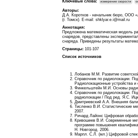
Ключевые слова:
измерение скорости
о
Авторы:
Д.А. Коротков - начальник бюро, ООО «
(г. Томск). E-mail: shklyar.e.i@mail.ru
Аннотация:
Предложена математическая модель ра
снарядов, представлены экспериментал
снаряда. Приведены результаты матема
Страницы:
101-107
Список источников
Лобанов М.М.
Развитие советской
Справочник по радиолокации. По
Радиолокационные устройства и 
Финкельштейн М.И.
Основы радиол
Справочник по радиолокации. По
радиолокации / Под ред.
Я.С. Иц
Дмитриевский А.А.
Внешняя бали
Тисленко В.И.
Статистические ме
2007.
Ричард Лайонс
Цифровая обработк
Кривошеев В.И.
Современные мет
программе повышения квалифика
Н. Новгород. 2006.
Марпл. С.Л. (мл.)
Цифровой спектр