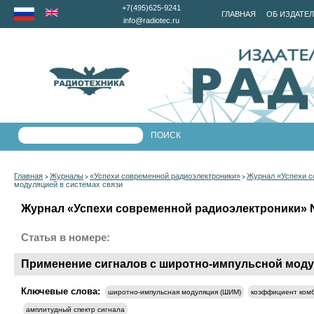
+7(495)625-9241
ГЛАВНАЯ
ОБ ИЗДАТЕ
info@radiotec.ru
Главная
Журналы
«Успехи современной радиоэлектроники»
Журнал «Успехи с
>
>
>
модуляцией в системах связи
Журнал «Успехи современной радиоэлектроники» №1
Статья в номере:
Применение сигналов с широтно-импульсной моду
Ключевые слова:
широтно-импульсная модуляция (ШИМ)
коэффициент ком
амплитудный спектр сигнала