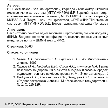
Авторы:
В.Н. Мельчаков - зав. лабораторией, кафедра «Телекоммуникацион
электроники и автоматики (МГТУ МИРЭА) Д.Р. Барский - к.т.н., вед.
«Телекоммуникационные системы», МГТУ МИРЭА. Е-mail: calipso@d
МИРЭА А.И. Пикуль - зам. ген. директора, ФГУП «ЦНИРТИ имени ак
системы», МГТУ МИРЭА Б.Е. Борец - аспирант, кафедра «Телеко
Аннотация:
Рассмотрено понятие односторонней широтно-импульсной модуляци
(ШИМ). Введено понятие коэффициента комбинационных искажений
импульсов по типу ШИМ-1 или ШИМ-2.
Страницы:
60-63
Список источников
Баева Н.Н., Гордиенко В.Н., Курицын С.А. и др.
Многоканальн
и связь. 1997.
Карпов М.А., Нефедов В.И., Сигов А.С., Лучников П.А.
Приме
лазерного зондирования объектов в жидких и газовых среда
радиоэлектронного приборостроения». М.: Энергоатомиздат. 20
Федорова Е.В., Сыропятова Р.Я., Замуруев С.Н., Гряз-ных И
«Радиоэлектроника и связь». М.: Московский государственный
№ 1. С. 115-129.
© 2026, ООО Издательство Радиотехника. Все права защищены.