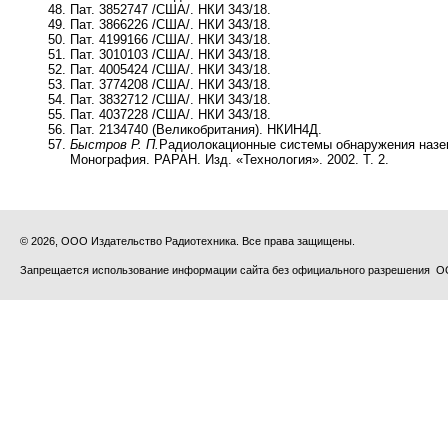
Пат. 3852747 /США/. НКИ 343/18.
Пат. 3866226 /США/. НКИ 343/18.
Пат. 4199166 /США/. НКИ 343/18.
Пат. 3010103 /США/. НКИ 343/18.
Пат. 4005424 /США/. НКИ 343/18.
Пат. 3774208 /США/. НКИ 343/18.
Пат. 3832712 /США/. НКИ 343/18.
Пат. 4037228 /США/. НКИ 343/18.
Пат. 2134740 (Великобритания). НКИН4Д.
Быстров Р. П.
Радиолокационные системы обнаружения наземн
Монография. РАРАН. Изд. «Технология». 2002. Т. 2.
© 2026, ООО Издательство Радиотехника. Все права защищены.
Запрещается использование информации сайта без официального разрешения О