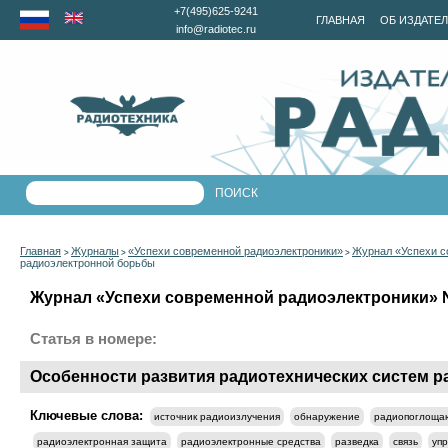
+7(495)625-9241
ГЛАВНАЯ
ОБ ИЗДАТЕ
info@radiotec.ru
Главная
Журналы
«Успехи современной радиоэлектроники»
Журнал «Успехи с
>
>
>
радиоэлектронной борьбы
Журнал «Успехи современной радиоэлектроники» №8
Статья в номере:
Особенности развития радиотехнических систем 
Ключевые слова:
источник радиоизлучения
обнаружение
радиопоглоща
радиоэлектронная защита
радиоэлектронные средства
разведка
связь
уп