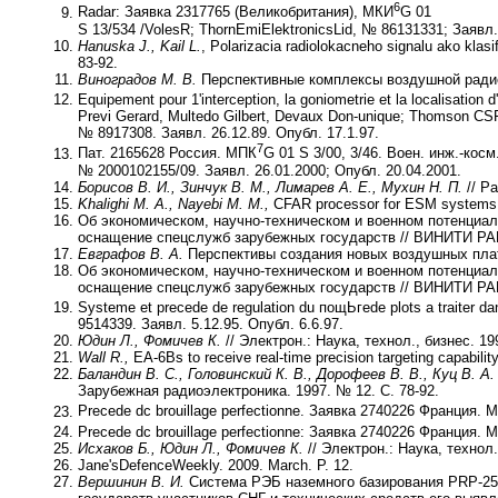
6
Radar: Заявка 2317765 (Великобритания), МКИ
G 01
S 13/534 /VolesR; ThornEmiElektronicsLid, № 86131331; Заявл.
Hanuska J., Kail L.
, Polarizacia radiolokacneho signalu ako klas
83-92.
Виноградов М. В.
Перспективные комплексы воздушной радиол
Equipement pour 1'interception, la goniometrie et la localisati
Previ Gerard, Multedo Gilbert, Devaux Don-unique; Thomson CS
№ 8917308. Заявл. 26.12.89. Опубл. 17.1.97.
7
Пат. 2165628 Россия. МПК
G 01 S 3/00, 3/46. Воен. инж.-косм.
№ 2000102155/09. Заявл. 26.01.2000; Опубл. 20.04.2001.
Борисов В. И., Зинчук В. М., Лимарев А. Е., Мухин Н. П.
// Ра
Khalighi M. A., Nayebi M. M.,
CFAR processor for ESM systems ap
Об экономическом, научно-техническом и военном потенциал
оснащение спецслужб зарубежных государств // ВИНИТИ РАН
Евграфов В. А.
Перспективы создания новых воздушных плат
Об экономическом, научно-техническом и военном потенциал
оснащение спецслужб зарубежных государств // ВИНИТИ РАН
Systeme et precede de regulation du пощЬгеde plots a traiter 
9514339. Заявл. 5.12.95. Опубл. 6.6.97.
Юдин Л., Фомичев К.
// Электрон.: Наука, технол., бизнес. 19
Wall R.,
EA-6Bs to receive real-time precision targeting capabil
Баландин В. С., Головинский К. В., Дорофеев В. В., Куц В. А.
Зарубежная радиоэлектроника. 1997. № 12. С. 78-92.
Precede dc brouillage perfectionne. Заявка 2740226 Франция. 
Precede dc brouillage perfectionne: Заявка 2740226 Франция. 
Исхаков Б., Юдин Л., Фомичев К.
// Электрон.: Наука, технол.
Jane'sDefenceWeekly. 2009. March. P. 12.
Вершинин В. И.
Система РЭБ наземного базирования PRP-25 