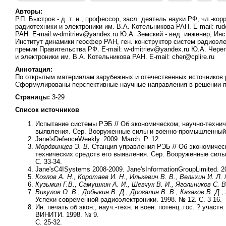
Авторы:
Р.П. Быстров - д. т. н., профессор, засл. деятель науки РФ, чл.-ко
радиотехники и электроники им. В.А. Котельникова РАН. E-mаil: rudol
РАН. E-mаil:w-dmitriev@yandex.ru Ю.А. Земский - вед. инженер, Инс
Институт динамики геосфер РАН, ген. конструктор систем радиоэл
премии Правительства РФ. E-mаil: w-dmitriev@yandex.ru Ю.А. Черепе
и электроники им. В.А. Котельникова РАН. E-mаil: cher@cplire.ru
Аннотация:
По открытым материалам зарубежных и отечественных источников 
Сформулированы перспективные научные направления в решении 
Страницы:
3-29
Список источников
Испытание системы РЭБ // Об экономическом, научно-технич
выявления. Сер. Вооруженные силы и военно-промышленный 
Jane'sDefenceWeekly. 2009. March. P. 12.
Мордвинцев Э. В.
Станция управления РЭБ // Об экономическ
технических средств его выявления. Сер. Вооруженные сил
С. 33-34.
Jane'sC4ISystems 2008-2009. Jane'sInformationGroupLimited. 20
Козлов А. Н., Коротаев И. Н., Илькевич В. В., Вельхин И. Л.
/
Кузьмин Г.В., Самушкин А. И., Шевчук В. И., Ягольников С. В
Викулов О. В., Добыкин В. Д., Дрогалин В. В., Казаков В. Д.,
Успехи современной радиоэлектроники. 1998. № 12. С. 3-16.
Ин. печать об экон., науч.-техн. и воен. потенц. гос. ? участ
ВИНИТИ. 1998. № 9.
С. 25-32.