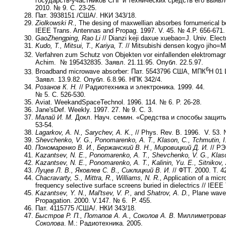
государств-участ­ников СНГ и технических средств его выя
2010. № 9. С. 23-25.
Пат. 3938151 /США/. НКИ 343/18.
Ziolkowski R.,
The desing of maxwellian absorbes fornumerical boun
IEEE Trans. Antennas and Propag. 1997. V. 45. № 4.P. 656-671.
Gao
Zhengping, Rao Li
// Dianzi keji daxue xuebao=J. Univ. Elect
Kudo,
Т
., Mitsui,
Т
., Kariya,
Т
.
// Mitsubishi densen kogyo jiho=M
Verfahren zum Schutz von Objekten vor einfallenden elektroma
Асhim. № 195432835. Заявл. 21.11.95. Опубл. 22.5.97.
6
Broadband microwave absorber: Пат. 5543796 США, МПК
Н 01 
Заявл. 13.9.82. Опубл. 6.8.96. НПК 342/4.
Розанов К. Н.
// Радиотехника и электроника. 1999. 44.
№ 5. С. 526-530.
Aviat. WeekandSpaceTechnol. 1996. 114. № 6. P. 26-28.
Jane'sDef. Weekly. 1997. 27. № 9. С. 3.
Малай И. М.
Докл. Науч. семин. «Средства и способы защиты 
53-54.
Lagarkov, A. N., Sarychev, A. K.,
// Phys. Rev. B. 1996. V. 53. 
Shevchenko, V. G., Ponomarenko, A. T., Klason, C., Tchmutin, I.
Пономаренко В. И., Бержанский В. Н., Мировицкий Д. И.
// РЭ
Kazantsev, N. E., Ponomarenko, A. T., Shevchenko, V. G., Klas
Kazantsev, N. E., Ponomarenko, A. T., Kalinin, Yu. E., Sitnikov, 
Луцев Л. В., Яковлев С. В., Сиклицкий В. И.
// ФТТ. 2000. Т. 4
Chacravarty, S., Mittra, R., Williams, N. R.,
Application of a micr
frequency selective surface screens buried in dielectrics // IEE
Kazantsev, Y. N., Mal'tsev, V. P.,
and
Shatrov, A. D.,
Plane wave 
Propagation. 2000. V.147. № 6. P. 455.
Пат. 4115775 /США/. НКИ 343/18.
Быстров Р. П., Потапов А. А., Соколов А. В.
Миллиметровая 
Соколова
. М.: Радиотехника. 2005.