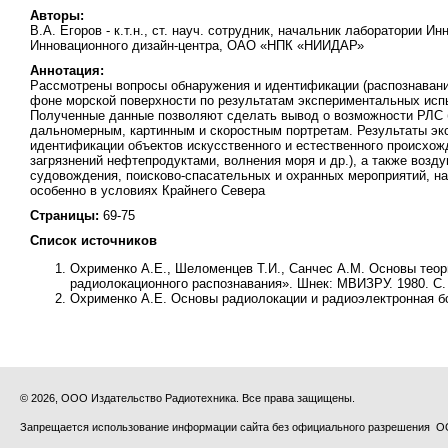
Авторы:
В.А. Егоров - к.т.н., ст. науч. сотрудник, начальник лаборатории
Инновационного дизайн-центра, ОАО «НПК «НИИДАР»
Аннотация:
Рассмотрены вопросы обнаружения и идентификации (распознавани
фоне морской поверхности по результатам экспериментальных испы
Полученные данные позволяют сделать вывод о возможности РЛС б
дальномерным, картинным и скоростным портретам. Результаты эк
идентификации объектов искусственного и естественного происхож
загрязнений нефтепродуктами, волнения моря и др.), а также воз
судовождения, поисково-спасательных и охранных мероприятий, на
особенно в условиях Крайнего Севера
Страницы:
69-75
Список источников
Охрименко А.Е., Шеломенцев Т.И., Санчес A.M. Основы теор
радиолокационного распознавания». Шнек: МВИЗРУ. 1980. С. 8
Охрименко А.Е. Основы радиолокации и радиоэлектронная бор
© 2026, ООО Издательство Радиотехника. Все права защищены.
Запрещается использование информации сайта без официального разрешения О