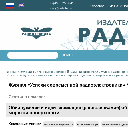
+7(495)625-9241
ГЛАВНАЯ
ОБ ИЗДАТЕ
info@radiotec.ru
Главная
Журналы
«Успехи современной радиоэлектроники»
Журнал «Успехи с
>
>
>
объектов искусственного и естественного происхождения на морской поверхности
Журнал «Успехи современной радиоэлектроники» №2
Статья в номере:
Обнаружение и идентификация (распознавание) об
морской поверхности
Ключевые слова:
морская поверхность
волнение моря
безопасное судо