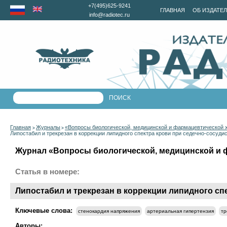
+7(495)625-9241
ГЛАВНАЯ
ОБ ИЗДАТЕ
info@radiotec.ru
Главная
Журналы
«Вопросы биологической, медицинской и фармацевтической 
>
>
Липостабил и трекрезан в коррекции липидного спектра крови при седечно-сосуди
Журнал «Вопросы биологической, медицинской и ф
Статья в номере:
Липостабил и трекрезан в коррекции липидного сп
Ключевые слова:
стенокардия напряжения
артериальная гипертензия
тр
Авторы: