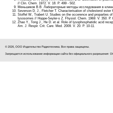
// Clin. Chem. 1972. V. 18. P. 499 - 502.
Меньшиков В.В. Лабораторные методы исследования в клинике
Severson D. J., Fletcher T. Characterisation of cholesterol ester h
Stoffel W., Trabert U. Studies on the occerence and proparties of
lysosomes // Hoppe-Seyler-s Z. Fhysiol. Chem. 1969. V. 350. Р. 
Zhao Y., Tong J., He D. et al. Role of lysophosphatidic acid rece
Am. J. Respir. Crit. Care. Med. 2009. V. 20. P. 10-11.
© 2026, ООО Издательство Радиотехника. Все права защищены.
Запрещается использование информации сайта без официального разрешения О