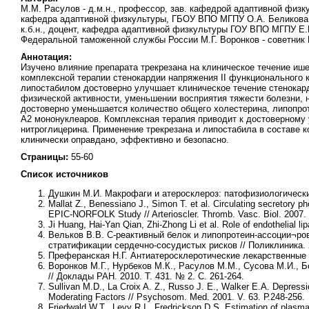
М.М. Расулов - д.м.н., профессор, зав. кафедрой адаптивной физку
кафедра адаптивной физкультуры, ГБОУ ВПО МГПУ О.А. Беликова -
к.б.н., доцент, кафедра адаптивной физкультуры ГОУ ВПО МГПУ Е.
Федеральной таможенной службы России М.Г. Воронков - советник
Аннотация:
Изучено влияние препарата трекрезана на клиническое течение ише
комплексной терапии стенокардии напряжения II функционального 
липостабилом достоверно улучшает клиническое течение стенокард
физической активности, уменьшении восприятия тяжести болезни, 
достоверно уменьшается количество общего холестерина, липопрот
А2 мононуклеаров. Комплексная терапия приводит к достоверному
нитроглицерина. Применение трекрезана и липостабила в составе 
клинически оправдано, эффективно и безопасно.
Страницы:
55-60
Список источников
Душкин М.И. Макрофаги и атеросклероз: патофизиологические
Mallat Z., Benessiano J., Simon T. et al. Circulating secretory 
EPIC-NORFOLK Study // Arterioscler. Thromb. Vasc. Biol. 2007. V
Ji Huang, Hai-Yan Qian, Zhi-Zhong Li et al. Role of endothelial lip
Вельков В.В. С-реактивный белок и липопротеин-ассоции¬ро
стратификации сердечно-сосудистых рисков // Поликлиника. 2
Преферанская Н.Г. Антиатеросклеротические лекарственные с
Воронков М.Г., Нурбеков М.К., Расулов М.М., Сусова М.И., 
// Доклады РАН. 2010. Т. 431. № 2. С. 261-264.
Sullivan M.D., La Croix A. Z., Russo J. E., Walker E.A. Depress
Moderating Factors // Psychosom. Med. 2001. V. 63. Р.248-256.
Friedwald W.T., Levy R.I., Fredrickson D.S. Estimation of plasma l