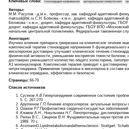
Ключевые слова:
стенокардия напряжения
артериальная гипертензия
тр
Авторы:
М.М. Расулов - д.м.н., профессор, зав. кафедрой адаптивной физк
maksud@bk.ru С.Н. Бобкова - к.м.н., доцент, кафедра адаптивной
Беликова - к.м.н., доцент, кафедра адаптивной физкультуры, ГБОУ 
доцент, кафедра адаптивной физкультуры, ГБОУ ВПО «Московский г
начальник центральной поликлиники, Федеральная таможенная служ
Аннотация:
Изучено влияние препарата трекрезана на клиническое течение ише
комплексной терапии стенокардии напряжения II функционального 
мисклероном достоверно улучшает клиническое течение стенокарди
физической активности, уменьшении восприятия тяжести болезни, 
достоверно уменьшается количество общего холестерина, липопро
А1 мононуклеаров. Комплексная терапия приводит к достоверному
нитроглицерина. Применение трекрезана и мисклерона в составе к
клинически оправдано, эффективно и безопасно.
Страницы:
66-70
Список источников
Сусеков А.В.
Гиперлипидемия современное состояние проблем
5. С. 267-270.
Арутюнов Г.П.
Лечение атеросклероза: актуальные вопросы ст
Оганов Р.Г.
Профилактика сердечно-сосудистых заболеваний в 
Климов А.Н., Никульчева Н.Г.
Липопротеиды, дислипопротеине
Репин В.С., Смирнов В.Н.
Фундаментальные науки против ат
1989. 70 с.
Assmann
G.
Lipidmetabolismandatherosclerosis. Stuttgart: Schatt