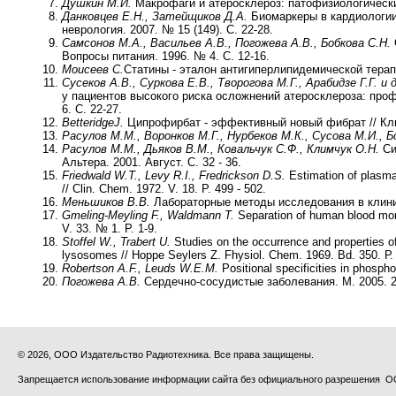
Душкин М.И.
Макрофаги и атеросклероз: патофизиологические
Данковцев Е.Н., Затейщиков Д.А.
Биомаркеры в кардиологии
неврология. 2007. № 15 (149). С. 22-28.
Самсонов М.А., Васильев А.В., Погожева А.В., Бобкова С.Н.
Вопросы питания. 1996. № 4. С. 12-16.
Моисеев С.
Статины - эталон антигиперлипидемической терапии
Сусеков А.В., Суркова Е.В., Творогова М.Г., Арабидзе Г.Г. и д
у пациентов высокого риска осложнений атеросклероза: про
6. С. 22-27.
Betteridge
J.
Ципрофирбат - эффективный новый фибрат // Клин
Расулов М.М., Воронков М.Г., Нурбеков М.К., Сусова М.И., Б
Расулов М.М., Дьяков В.М., Ковальчук С.Ф., Климчук О.Н.
Си
Альтера. 2001. Август. С. 32 - 36.
Friedwald W.T., Levy R.I., Fredrickson D.S.
Estimation of plasma 
// Clin. Chem. 1972. V. 18. P. 499 - 502.
Меньшиков В.В.
Лабораторные методы исследования в клиник
Gmeling-Meyling F., Waldmann T.
Separation of human blood mon
V. 33. № 1. P. 1-9.
Stoffel W., Trabert U.
Studies on the occurrence and properties of
lysosomes // Hoppe Seylers Z. Fhysiol. Chem. 1969. Bd. 350. Р.
Robertson A.F., Leuds W.E.M.
Positional specificities in phospho
Погожева А.В.
Сердечно-сосудистые заболевания. М. 2005. 2
© 2026, ООО Издательство Радиотехника. Все права защищены.
Запрещается использование информации сайта без официального разрешения О