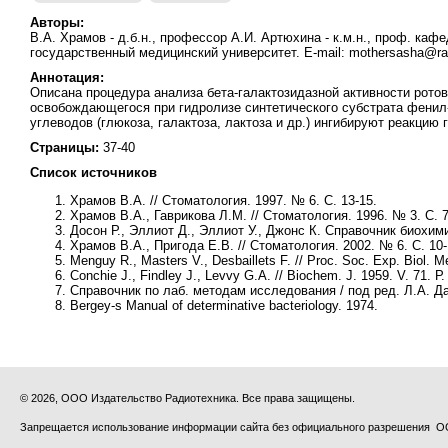
Авторы:
В.А. Храмов - д.б.н., профессор А.И. Артюхина - к.м.н., проф. ка
государственный медицинский университет. E-mail: mothersasha@ra
Аннотация:
Описана процедура анализа бета-галактозидазной активности рото
освобождающегося при гидролизе синтетического субстрата фенил-
углеводов (глюкоза, галактоза, лактоза и др.) ингибируют реакцию
Страницы:
37-40
Список источников
Храмов В.А. // Стоматология. 1997. № 6. С. 13-15.
Храмов В.А., Гаврикова Л.М. // Стоматология. 1996. № 3. С. 7
Досон Р., Эллиот Д., Эллиот У., Джонс К. Справочник биохими
Храмов В.А., Пригода Е.В. // Стоматология. 2002. № 6. С. 10-
Menguy R., Masters V., Desbaillets F. // Proc. Soc. Exp. Biol. M
Conchie J., Findley J., Levvy G.A. // Biochem. J. 1959. V. 71. Р.
Справочник по лаб. методам исследования / под ред. Л.А. Д
Bergey-s Manual of determinative bacteriology. 1974.
© 2026, ООО Издательство Радиотехника. Все права защищены.
Запрещается использование информации сайта без официального разрешения О