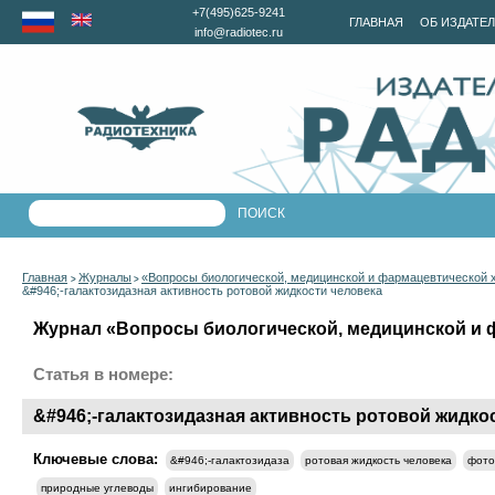
+7(495)625-9241
ГЛАВНАЯ
ОБ ИЗДАТЕ
info@radiotec.ru
Главная
Журналы
«Вопросы биологической, медицинской и фармацевтической 
>
>
&#946;-галактозидазная активность ротовой жидкости человека
Журнал «Вопросы биологической, медицинской и ф
Статья в номере:
&#946;-галактозидазная активность ротовой жидко
Ключевые слова:
&#946;-галактозидаза
ротовая жидкость человека
фото
природные углеводы
ингибирование