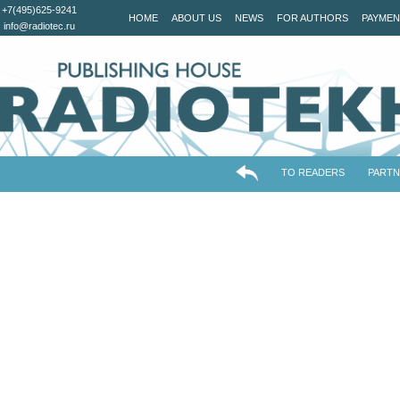
+7(495)625-9241
HOME
ABOUT US
NEWS
FOR AUTHORS
PAYMEN
info@radiotec.ru
TO READERS
PART