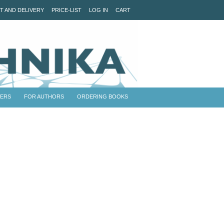
T AND DELIVERY
PRICE-LIST
LOG IN
CART
NERS
FOR AUTHORS
ORDERING BOOKS