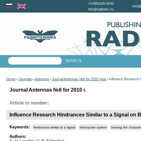
+7(495)625-9241
HOM
info@radiotec.ru
Home
Journals
Antennas
Journal Antennas №6 for 2010 year
Influence Research H
>
>
>
>
Journal Antennas №6 for 2010 г.
Article in number:
Influence Research Hindrances Similar to a Signal on 
Keywords:
hindrances similar to a signal
monopulse system
bearing the character
Authors: