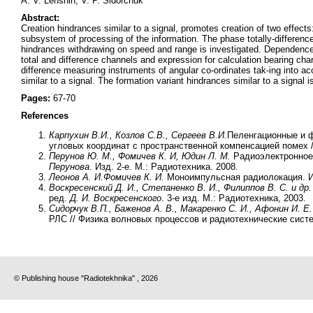
A. V. Lenshin, V. P. Sidorchuk
Abstract:
Creation hindrances similar to a signal, promotes creation of two effect
subsystem of processing of the information. The phase totally-differen
hindrances withdrawing on speed and range is investigated. Dependences f
total and difference channels and expression for calculation bearing char
difference measuring instruments of angular co-ordinates tak-ing into a
similar to a signal. The formation variant hindrances similar to a signal 
Pages:
67-70
References
Карпухин В.И., Козлов С.В., Сергеев В.И.
Пеленгационные и 
угловых координат с пространственной компенсацией помех // 
Перунов Ю. М., Фомичев К. И, Юдин Л. М.
Радиоэлектронное
Перунова
. Изд. 2-е. М.: Радиотехника. 2008.
Леонов А. И.
Фомичев К. И.
Моноимпульсная радиолокация. Изд
Воскресенский Д. И., Степаненко В. И., Филиппов В. С. и др.
ред.
Д. И. Воскресенского
. 3-е изд. М.: Радиотехника, 2003.
Сидорчук В.П., Баженов А. В., Макаренко С. И., Афонин И. Е.
РЛС // Физика волновых процессов и радиотехнические систем
© Publishing house "Radiotekhnika" , 2026