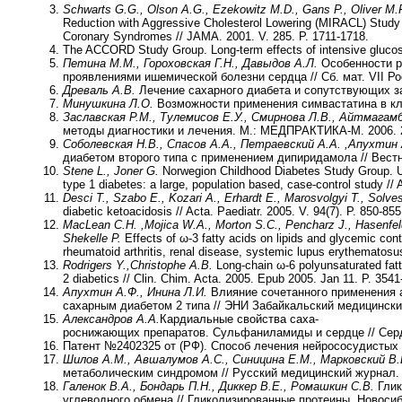
Schwarts G.G.,
Olson A.G., Ezekowitz M.D., Gans P., Oliver M.F.
Reduction with Aggressive Cholesterol Lowering (MIRACL) Study In
Coronary Syndromes // JAMA. 2001. V. 285. P. 1711-1718.
The ACCORD Study Group. Long-term effects of intensive glucose
Петина
M.М., Гороховская Г.Н., Давыдов А.Л.
Особенности р
проявлениями ишемической болезни сердца // Сб. мат. VII Рос
Древаль А.В.
Лечение сахарного диабета и сопутствующих заб
Минушкина Л.О.
Возможности применения симвастатина в клини
Заславская Р.М., Тулемисов Е.У., Смирнова Л.В., Айтмагам
методы диагностики и лечения. М.: МЕДПРАКТИКА-М. 2006. 
Соболевская Н.В., Спасов А.А., Петраевский А.А. ,Апухтин
диабетом второго типа с применением дипиридамола // Вестни
Stene L., Joner G.
Norwegion Childhood Diabetes Study Group. Use o
type 1 diabetes: a large, population based, case-control study // A
Desci T., Szabo E., Kozari A., Erhardt E., Marosvolgyi T., Solve
diabetic ketoacidosis // Acta. Paediatr. 2005. V. 94(7). P. 850-855
MacLean C.H. ,Mojica W.A., Morton S.C., Pencharz J., Hasenfel
Shekelle P.
Effects of ω-3 fatty acids on lipids and glycemic con
rheumatoid arthritis, renal disease, systemic lupus erythematosu
Rodrigers Y.,Christophe A.B.
Long-chain ω-6 polyunsaturated fatty
2 diabetics // Clin. Chim. Acta. 2005. Epub 2005. Jan 11. P. 354
Апухтин А.Ф., Инина Л.И.
Влияние сочетанного применения а
сахарным диабетом 2 типа // ЭНИ Забайкальский медицинский
Александров А.А.
Кардиальные свойства саха-
роснижающих препаратов. Сульфаниламиды и сердце // Сердце
Патент №2402325 от (РФ). Способ лечения нейрососудистых
Шилов А.М., Авшалумов А.С., Синицина Е.М., Марковский В.
метаболическим синдромом // Русский медицинский журнал. URL
Галенок В.А., Бондарь П.Н., Диккер В.Е., Ромашкин С.В.
Глик
углеводного обмена // Гликолизированные протеины. Новосиби