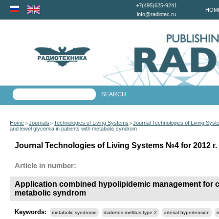
+7(495)625-9241
HOM
info@radiotec.ru
Home
Journals
Technologies of Living Systems
Journal Technologies of Living Sys
>
>
>
and lewel glycemia in patients with metabolic syndrom
Journal Technologies of Living Systems №4 for 2012 г.
Article in number:
Application combined hypolipidemic management for cor
metabolic syndrom
Keywords:
metabolic syndrome
diabetes mellitus type 2
arterial hypertension
i