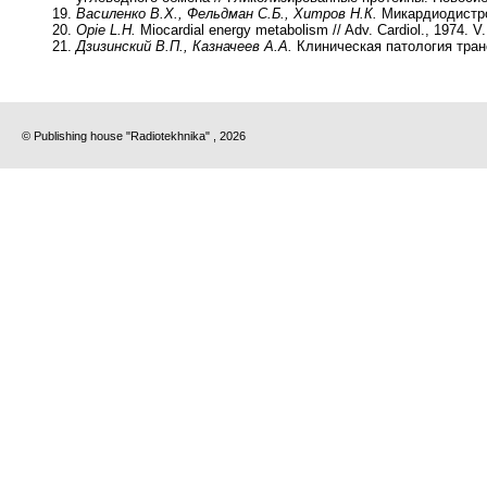
Василенко В.Х., Фельдман С.Б., Хитров Н.К.
Микардиодистроф
Opie L.H.
Miocardial energy metabolism // Adv. Cardiol., 1974. V.
Дзизинский В.П., Казначеев А.А.
Клиническая патология тран
© Publishing house "Radiotekhnika" , 2026