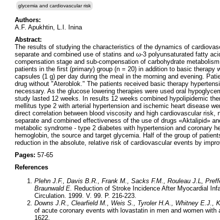
glycemia and cardiovascular risk
Authors:
A.F. Apukhtin, L.I. Inina
Abstract:
The results of studying the characteristics of the dynamics of cardiovas
separate and combined use of statins and ω-3 polyunsaturated fatty acids 
compensation stage and sub-compensation of carbohydrate metabolism. 
patients in the first (primary) group (n = 20) in addition to basic thera
capsules (1 g) per day during the meal in the morning and evening. Patie
drug without "Ateroblok." The patients received basic therapy hypertensio
necessary. As the glucose lowering therapies were used oral hypoglycemi
study lasted 12 weeks. In results 12 weeks combined hypolipidemic ther
mellitus type 2 with arterial hypertension and ischemic heart disease 
direct correlation between blood viscosity and high cardiovascular risk,
separate and combined effectiveness of the use of drugs «Aktalipid» and
metabolic syndrome - type 2 diabetes with hypertension and coronary hea
hemoglobin, the source and target glycemia. Half of the group of patien
reduction in the absolute, relative risk of cardiovascular events by imp
Pages:
57-65
References
Plehn J.F.,
Davis B.R., Frank M., Sacks F.M., Rouleau J.L, Preff
Braunwald E.
Reduction of Stroke Incidence After Myocardial Inf
Circulation. 1999. V. 99. P. 216-223.
Downs J.R., Clearfield M., Weis S., Tyroler H.A., Whitney E.J., 
of acute coronary events with lovastatin in men and women with
1622.