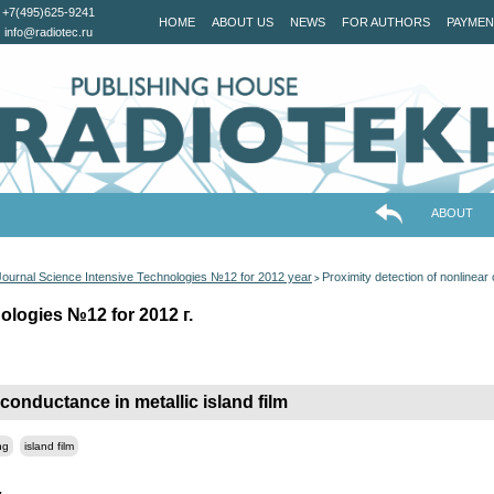
+7(495)625-9241
HOME
ABOUT US
NEWS
FOR AUTHORS
PAYMEN
info@radiotec.ru
ABOUT
Journal Science Intensive Technologies №12 for 2012 year
Proximity detection of nonlinear 
>
ologies №12 for 2012 г.
 conductance in metallic island film
ng
island film