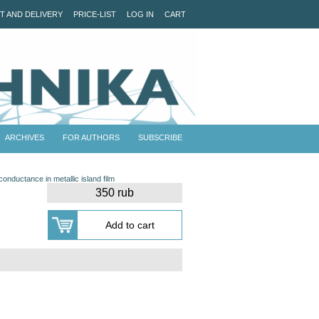
T AND DELIVERY
PRICE-LIST
LOG IN
CART
ARCHIVES
FOR AUTHORS
SUBSCRIBE
conductance in metallic island film
350 rub