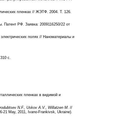
ических пленках // ЖЭТФ. 2004. T. 126.
. Патент РФ. Заявка: 2009116250/22 от
 электрических полях // Наноматериалы и
310 с.
таллических пленках в видимой и
arodubtsev N.F., Uskov A.V., Willatzen M
. //
16-21 May, 2011, Ivano-Frankivsk, Ukraine).