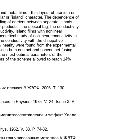
d metal films - thin layers of titanium or
ular or "island" character. The dependence of
ling of carriers between separate islands.
 products - the special tag, the conductivity
ctivity. Island films with nonlinear
heoretical study of nonlinear conductivity in
he conductivity with the dissipative
onlinearity were found from the experimental
ludes both contact and noncontact (using
 the most optimal parameters of the
ers of the scheme allowed to reach 14%
их пленках // ЖЭТФ. 2006. T. 130.
dvances in Physics. 1975. V. 24. Issue 3. P.
 магнитосопротивление и эффект Холла
hys. 1962. V. 33. P. 74-82.
азы гранулированных металлов // ЖЭТФ.