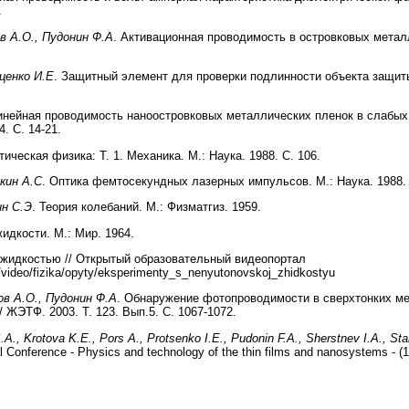
.
в А.О., Пудонин Ф.А
. Активационная проводимость в островковых металл
ценко И.Е
. Защитный элемент для проверки подлинности объекта защиты
инейная проводимость наноостровковых металлических пленок в слабых
. С. 14-21.
тическая физика: Т. 1. Механика. М.: Наука. 1988. С. 106.
кин А.С
. Оптика фемтосекундных лазерных импульсов. М.: Наука. 1988. 
ин С.Э
. Теория колебаний. М.: Физматгиз. 1959.
идкости. М.: Мир. 1964.
жидкостью // Открытый образовательный видеопортал
ru/video/fizika/opyty/eksperimenty_s_nenyutonovskoj_zhidkostyu
ов А.О., Пудонин Ф.А
. Обнаружение фотопроводимости в сверхтонких ме
 ЖЭТФ. 2003. Т. 123. Вып.5. С. 1067-1072.
.A., Krotova K.E., Pors A., Protsenko I.E., Pudonin F.A., Sherstnev I.A., St
al Conference - Physics and technology of the thin films and nanosystems - (