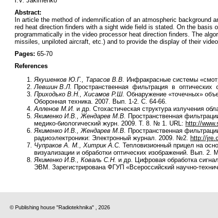
I.V. Jakimenko
Abstract:
In article the method of indemnification of an atmospheric background 
red heat direction finders with a sight wide field is stated. On the basis 
programmatically in the video processor heat direction finders. The algor
missiles, unpiloted aircraft, etc.) and to provide the display of their vid
Pages:
65-70
References
Якушенков Ю.Г., Тарасов В.В.
Инфракрасные системы «смотря
Левшин В.Л.
Пространственная фильтрация в оптических сис
Приходько В.Н., Хисамов Р.Ш.
Обнаружение «точечных» объек
Оборонная техника. 2007. Вып. 1-2. С. 64-66.
Алленов М.И.
и др. Стохастическая структура излучения обла
Якименко И.В., Жендарев М.В.
Пространственная фильтрации
медико-биологический журн. 2009. Т. 8. № 1. URL:
http://ww
Якименко И.В., Жендарев М.В.
Пространственная фильтрации
радиоэлектроники: Электронный журнал. 2009. №2.
http://jre
Чупраков А. М., Хитрик А.С.
Тепловизионный прицел на осно
визуализации и обработки оптических изображений. Вып. 2. М
Якименко И.В., Коваль С.Н.
и др. Цифровая обработка сигнал
ЭВМ. Зарегистрирована ФГУП «Всероссийский научно-технич
© Publishing house "Radiotekhnika" , 2026