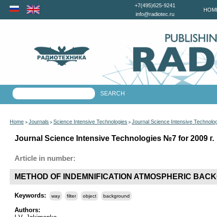
+7(495)625-9241
HOM
info@radiotec.ru
Home
Journals
Science Intensive Technologies
Journal Science Intensive Technolo
>
>
>
Journal Science Intensive Technologies №7 for 2009 г.
Article in number:
METHOD OF INDEMNIFICATION ATMOSPHERIC BAC
Keywords:
way
filter
object
background
Authors: