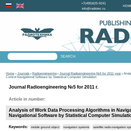
+7(495)625-9241
HOM
info@radiotec.ru
Home
Journals
Radioengineering
Journal Radioengineering №5 for 2011 year
Analy
>
>
>
>
Control Navigational Software by Statistical Computer Simulation
Journal Radioengineering №5 for 2011 г.
Article in number:
Analysis of Work Data Processing Algorithms in Naviga
Navigational Software by Statistical Computer Simulati
Keywords:
mobile ground object
navigation systems
satellite radio-navigation s