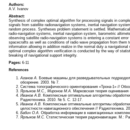
Authors:
A.V. Ivanov
Abstract:
Synthesis of complex optimal algorithm for processing signals in compl
signals from satellite radionavigation systems, inertial navigation sys
random process. Syntheses problem statement is settled. Mathematical mo
radio-navigation systems, inertial navigation system, barometric altimet
observing satellite radio-navigation systems is entering a constant error
spacecrafts as well as conditions of radio wave propagation from them 
information allowing in addition realize in the normal duty a navigational
optimal complex algorithm verification is conducted by the way of statist
breaking of navigational support integrity.
Pages:
6-11
References
Аганов А.
Боевые машины для разведывательных подразделен
обозрение. 2003. № 7.
Система топографического ориентирования «Трона-1» // Обоз
Ярлыков М.С.,
Миронов М.А.
Марковская теория оценивания с
Иванов А.В.
Комплексные оптимальные алгоритмы обработки 
Радиотехника. 2010. № 5. С. 12-17.
Иванов А.В.
Комплексные оптимальные алгоритмы обработки
целостности навигационного обеспечения // Радиотехника. 201
Бабич О.А.
Обработка информации в навигационных комплекса
Ярлыков М.С.
Статистическая теория радионавигации. М.: Рад