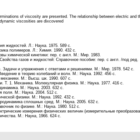
minations of viscosity are presented. The relationship between electric and th
c dynamic viscosities are dixcovered
я жидкостей. Л.: Наука. 1975. 589 с.
ика полимеров. Л.: Химия. 1990. 432 с.
овы химической кинетики: пер. с англ. М.: Мир. 1983.
Свойства газов и жидкостей: Справочное пособие: пер. с англ. /под ред. 
 Задачи и упражнения с ответами и решениями. М.: Мир. 1978. 542 с.
ведение в теорию колебаний и волн. М.: Наука. 1992. 456 с.
механики. М.: Высш. шк. 1990. 607 с.
. Т. 1. Механика. Молекулярная физика. М.: Наука. 1977. 416 с.
инамика. М.: Наука. 2003. 632 с.
поля. М.: Наука. 2004. 512 с.
ческой физики. М.: Наука. 1992. 432 с.
одинамика сплошных сред. М.: Наука. 2005. 632 с.
очник по физике. М.: Наука. 1980. 512 с.
ктрические измерения физических величин (измерительные преобразовате
чества. М.: Наука, 1966. 624 с.