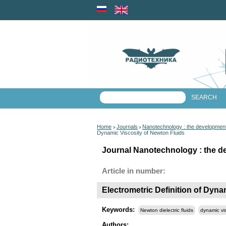
Home
Journals
Nanotechnology : the development 
>
>
Dynamic Viscosity of Newton Fluids
Journal Nanotechnology : the dev
Article in number:
Electrometric Definition of Dyna
Keywords:
Newton dielectric fluids
dynamic vi
Authors: