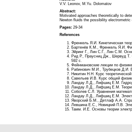
V.V. Leonov, M.Yu. Dolomatov
Abstract:
Motivated approaches theoretically to deter
Newton fluids the possibility electrometri
Pages:
29-34
References
Френкель Я.И. Кинетическая теори
Бартенёв К.М., Френкель Я.И. Физ
Эйринг Г., Лин С.Г., Лин С.М. Осн
Рид Р., Праусниц Дж., Шервуд Т. 
592 с.
Фейнмановские лекции по физике.
Рабинович М.И., Трубецков Д.И. В
Никитин Н.Н. Курс теоретической 
Савельев И.В. Курс общей физики
Ландау Л.Д., Лифшиц Е.М. Гидрод
Ландау Л.Д., Лифшиц Е.М. Теория 
Соболев С.Л. Уравнения математи
Ландау Л.Д., Лифшиц Е.М. Электр
Яворский Б.М., Детлаф А.А. Справ
Левшина Е.С., Новицкий П.В. Эле
Тамм. И.Е. Основы теории электри