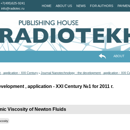
+7(495)625-9241
HOME
ABOUT US
NEWS
FOR AUTHORS
PAYMEN
info@radiotec.ru
ABOUT
, application - XXI Century
Journal Nanotechnology : the development , application - XXI 
>
elopment , application - XXI Century №1 for 2011 г.
mic Viscosity of Newton Fluids
scosity