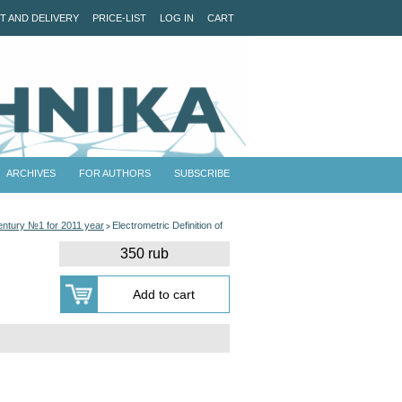
T AND DELIVERY
PRICE-LIST
LOG IN
CART
ARCHIVES
FOR AUTHORS
SUBSCRIBE
Century №1 for 2011 year
Electrometric Definition of
>
350 rub