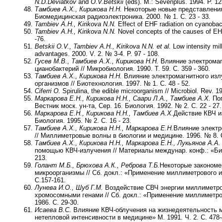
N.D.
Deviatkov
and
O.V.
Betskii
(eds). M.: Sevenplus. 1994. P. 12
Тамбиев А.Х., Кирикова Н.Н.
Некоторые новые представлени
Биомедицинская радиоэлектроника. 2000. № 1. C. 23 - 33.
Tambiev A.H., Kirikova N.N.
Effect of EHF radiation on cyanobact
Tambiev A.H., Kirikova N.N.
Novel concepts of the causes of EHF-
-76.
Betskii O.V., Tambiev A.H., Kirikova N.N. et al.
Low intensity mill
advantages. 2000. V. 2. № 3-4. P. 97 - 108.
Гусев М.В., Тамбиев А.Х., Кирикова Н.Н.
Влияние электромаг
цианобактерий // Микробиология. 1990. Т. 59. С. 359 - 360.
Тамбиев А.Х., Кирикова Н.Н.
Влияние электромагнитного изл
организмов // Биотехнология. 1997. № 1. С. 48 - 52.
Ciferri O.
Spirulina, the edible microorganism // Microbiol. Rev. 1
Маркарова Е.Н., Кирикова Н.Н., Саари Л.А., Тамбиев А.Х.
Пог
Вестник моск. ун-та, Сер. 16. Биология. 1992. № 2. С. 22 - 27.
Маркарова Е.Н., Кирикова Н.Н., Тамбиев А.Х.
Действие КВЧ из
Биология. 1995. № 2. С. 16 - 23.
Тамбиев А.Х., Кирикова Н.Н., Маркарова Е.Н.
Влияние электро
// Миллиметровые волны в биологии и медицине. 1996. № 8. С
Тамбиев А.Х., Кирикова Н.Н., Маркарова Е.Н., Лукьянов А.А.
помощью КВЧ-излучения // Материалы междунар. конф.: «Био
213.
Голант М.Б., Брюхова А.К., Реброва Т.Б.
Некоторые закономе
микроорганизмы // Сб. докл.: «Применение миллиметрового и
С.157-161.
Лунева И.О., Шуб Г.М.
Воздействие СВЧ энергии миллиметро
хромосомными генами // Сб. докл.: «Применение миллиметро
1986. С. 29-30.
Исаева В.С.
Влияние КВЧ-облучения на жизнедеятельность 
нетепловой интенсивности в медицине» М. 1991. Ч. 2. С. 478-