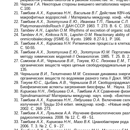
Чернов Г.А.
Некоторые стороны внешнего метаболизма черномо
С.100.
Тамбиев А.Х., Кирикова Н.Н., Васильев В.Г.
Действие КВЧ-об
макрофитных водорослей. / Материалы междунар. конф. «Авт
Тамбиев А.Х., Золотухина Е.Ю., Иванова Т.П., Паньков С.Л.
PlatymonasviridisRouch // ДАН СССР. 1983. Т. 273. В. 6. С. 151
Tambiev A.H., Lapshin O.M.
Rhythms of excretion of organic subs
Tambiev A.H., Kirikova N.N., Lapshin O.M.
Reactionary ability of
onmicrobialecology (ISME-5). Kyoto. 1989. 8.27-9.1. P. 166.
Тамбиев А.Х., Кирикова Н.Н.
Ритмические процессы в клетках
C. 50-55.
Тамбиев А.Х., Золотухина Е.Ю., Золотухин Ю.М.
Портативн
методу химических моделей // Океанология. 1985. Т. 25. В. 2.
Симонов А.И., Чернышов В.И., Токуев, Ю.С. Леонова Е.М., 
органических веществ через цепные свободнорадикальные реа
135.
Чернышов В.И., Телитченко М.М.
Сезонная динамика энерги
органических веществ по водоемам разного типа // Докл. МОИ
Токуев Ю.С., Цыбань А.В., Чернышов В.И.
Свободнорадикальн
Биофизические аспекты загрязнения биосферы. М.: Наука. 19
Кирикова Н.Н., Лябушева О.А., Тамбиев А.Х.
Сравнение физио
Spirulinamaxima// Материалы междунар. науч. конф. «Биотехн
Тамбиев А.Х., Кирикова Н.Н., Лябушева О.А.
Включение селен
излучения // Труды 10-й юбил. междунар. конф.: «Новые инф
2002. С. 268- 273.
Тамбиев А.Х., Лукьянов А.А.
Изучение физиологических различ
радиоэлектроника. 2008. № 12. С. 49 - 51.
Тамбиев А.Х., Кирикова Н.Н., Мазо В.К.
Циа­нобактерии рода 
2006. Т. 3. № 2. С. 9 - 27.