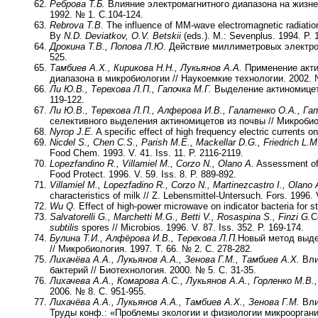
Реброва Т.Б.
Влияние электромагнитного диа­пазона на жизне
1992. № 1. С.104-124.
Rebrova T.B.
The influence of MM-wave electromagnetic radiation o
By
N.D. Deviatkov, O.V. Betskii
(eds.). M.: Sevenplus. 1994. P. 
Дрокина Т.В., Попова Л.Ю.
Действие миллиметровых электрома
525.
Тамбиев А.Х., Кирикова Н.Н., Лукьянов А.А.
Применение акти
диапазона в микробиологии // Наукоемкие технологии. 2002. № 
Ли Ю.В., Терехова Л.П., Гапочка М.Г.
Выделение актиномицето
119-122.
Ли Ю.В., Терехова Л.П., Алферова И.В., Галатенко О.А., Гап
селективного выделения актиномицетов из почвы // Микробиоло
Nyrop J.E.
A specific effect of high frequency electric currents o
Nicdel S., Chen C.S., Parish M.E., Mackellar D.G., Friedrich L.M
Food Chem. 1993. V. 41. Iss. 11. P. 2116-2119.
Lopezfandino R., Villamiel M., Corzo N., Olano A.
Assessment of t
Food Protect. 1996. V. 59. Iss. 8. P. 889-892.
Villamiel M., Lopezfadino R., Corzo N., Martinezcastro I., Olano 
characteristics of milk // Z. Lebensmittel-Untersuch. Fors. 1996. V
Wu Q.
Effect of high-power microwave on indicator bacteria for st
Salvatorelli G., Marchetti M.G., Betti V., Rosaspina S., Finzi G.
C
subtilis
spores // Microbios. 1996. V. 87. Iss. 352. P. 169-174.
Булина Т.И., Алфёрова И.В., Терехова Л.П.
Новый метод выде
// Микробиология. 1997. Т. 66. № 2. С. 278-282.
Лихачёва А.А., Лукьянов А.А., Зенова Г.М., Тамбиев А.Х.
Вли
бактерий // Биотехнология. 2000. № 5. С. 31-35.
Лихачева А.А., Комарова А.С., Лукьянов А.А., Горленко М.В.,
2006. № 8. С. 951-955.
Лихачёва А.А., Лукьянов А.А., Тамбиев А.Х., Зенова Г.М.
Вли
Труды конф.: «Проблемы экологии и физиологии микроорганиз