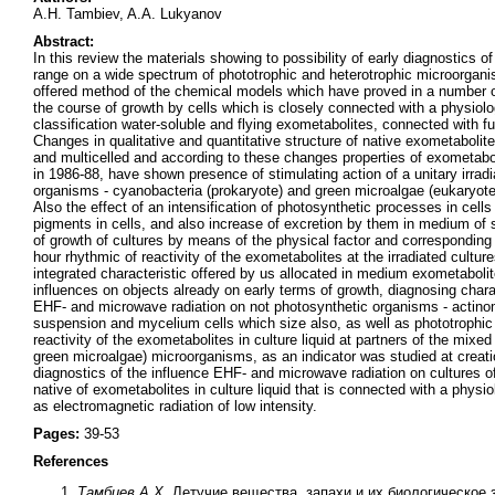
A.H. Tambiev, A.A. Lukyanov
Abstract:
In this review the materials showing to possibility of early diagnostics o
range on a wide spectrum of phototrophic and heterotrophic microorgani
offered method of the chemical models which have proved in a number of d
the course of growth by cells which is closely connected with a physiolo
classification water-soluble and flying exometabolites, connected with fu
Changes in qualitative and quantitative structure of native exometabolit
and multicelled and according to these changes properties of exometab
in 1986-88, have shown presence of stimulating action of a unitary irradi
organisms - cyanobacteria (prokaryote) and green microalgae (eukaryote). 
Also the effect of an intensification of photosynthetic processes in cell
pigments in cells, and also increase of excretion by them in medium of 
of growth of cultures by means of the physical factor and corresponding
hour rhythmic of reactivity of the exometabolites at the irradiated cultu
integrated characteristic offered by us allocated in medium exometaboli
influences on objects already on early terms of growth, diagnosing char
EHF- and microwave radiation on not photosynthetic organisms - actinomy
suspension and mycelium cells which size also, as well as phototrophic 
reactivity of the exometabolites in culture liquid at partners of the mix
green microalgae) microorganisms, as an indicator was studied at creatio
diagnostics of the influence EHF- and microwave radiation on cultures o
native of exometabolites in culture liquid that is connected with a physi
as electromagnetic radiation of low intensity.
Pages:
39-53
References
Тамбиев А.Х.
Летучие вещества, запахи и их биологическое зн