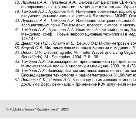
Лихачёва А.А., Лукьянов А.А., Зенова Г.М.
Действие СВЧ-излу
информационные технологии в медицине и экологии». Украина
Тамбиев А.Х., Лукьянов А.А.
Изменение временных параметр
излучения на мицелиальные клетки // Бюллетень МОИП. Отд. б
Лукьянов А.А., Тамбиев А.Х.
Изменение реакционной способн
ассоциативных пар // Тезисы докл. всеросс. симпоз. с между
Тамбиев А.Х., Лукьянов А.А.
Возможный критерий при подбо
Междунар. конф. «Новые информационные технологии в медиц
146-147.
Девятков Н.Д., Голант М.Б., Бецкий О.В.
Миллиметровые волн
Бецкий О.В.
Миллиметровые волны в биоло­гии и медицине // Р
Betskii O.V.
Electromagnetic Millimeter Waves and Living Organism
Betskii
(eds). M.: Sevenplus. 1994. P. 8 - 38.
Тамбиев А.Х.
Закономерности, проявляющиеся при действии 
Миллиметровые волны в биологии и медицине. 2009. № 4 (56).
Тамбиев А.Х.
Взаимодействие миллиметровых волн с фотоси
Биомедицинские технологии и радиоэлектроника (к 100-летию с
Лященко А.К., Лилеев А.С.
К вопросу о химических изменени
докл. 7-го Всес. семинара: «Применение КВЧ излучения низко
© Publishing house "Radiotekhnika" , 2026