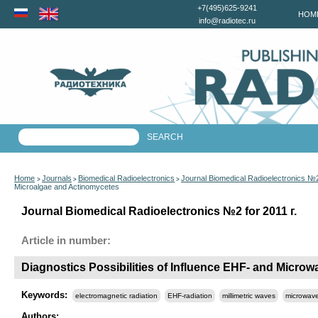
+7(495)625-9241
HOM
info@radiotec.ru
Home
Journals
Biomedical Radioelectronics
Journal Biomedical Radioelectronics №2
>
>
>
Microalgae and Actinomycetes
Journal Biomedical Radioelectronics №2 for 2011 г.
Article in number:
Diagnostics Possibilities of Influence EHF- and Micro
Keywords:
electromagnetic radiation
EHF-radiation
millimetric waves
microwave
Authors: