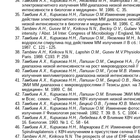
Тамбиев А.Х., Кирикова Н.Н., Яковлева М.Н., Мантрова Г.М.,
электромагнитного излучения ММ-диапазона низкой интенсивн
интенсивности в биологии и медицине». М. 1986. С. 35.
Тамбиев А.Х., Кирикова Н.Н., Лапшин О.М.
Изменение реакцио
действии электромагнитного излучения ММ диапазона низкой 
низкой интенсивности в биологии и медицине». М. 1986. С. 45
Tambiev A.H., Gusev M.V., Kirikova N.N., Beckiy O.V., Gulaev 
intensity. / Abst. 14 Inter. Congress оf Microbiology / England, M
Тамбиев А.Х., Кирикова Н.Н., Лапшин О.М., Яковлева М.Н.,
водоросли спирулина под действием ММ излучения // В сб.:
1987. С. 121 - 125.
Tambiev A.H., Kirikova N.N., Lapshin O.M., Gusev M.V.
Physiolog
Paris. 1988. C193. P. 259.
Тамбиев А.Х., Кирикова Н.Н., Лапшин О.М., Смирнов Н.А., Гу
диапазона низкой интенсивности на рост микроводорослей // В
Тамбиев А.Х., Кирикова Н.Н., Лапшин О.М., Гусев М.В.
Измен
излучения миллиметрового диапазона низкой интенсивности // 
Тамбиев А.Х., Кирикова Н.Н., Лапшин О.М., Бецкий О.В.,
Яков
ЭМИ ММ диапазона с микроводорослями // Тезисы докл. на 7
медицине». М. 1989. С. 84.
Тамбиев А.Х., Кирикова Н.Н., Лапшин О.М.
Влияние ЭМИ ММ д
м Всес. семин.: «Применение КВЧ излучения низкой интенсивн
Тамбиев А.Х., Кирикова Н.Н., Бецкий О.В., Гуляев Ю.В.
Милли
Тамбиев А.Х., Кирикова Н.Н., Лапшин О.М.
Изменение фотос
излучения // Физиология растений. 1992. Т. 39. В. 5. С. 1004 -
Тамбиев А.Х., Кирикова Н.Н., Лебедева А.Ф.
Влияние КВЧ изл
16. Биология. 1993. № 1. С. 58 - 64.
Тамбиев А.Х., Кирикова Н.Н., Маркарова Е.Н.
Измене­ние фот
Spirulinaplatensis с КВЧ-излучением в присутствии селена //
Tambiev A.H., Kirikova N.N.
The prospects of use of EHF radiation