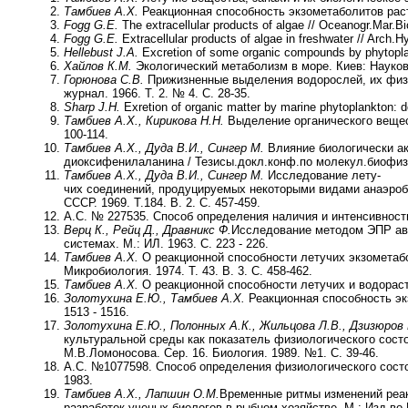
Тамбиев А.Х.
Реакционная способность экзометаболитов расте
Fogg G.E.
The extracellular products of algae // Oceanogr.Mar.Bi
Fogg G.E.
Extracellular products of algae in freshwater // Arch.Hy
Hellebust J.A.
Excretion of some organic compounds by phytoplan
Хайлов К.М.
Экологический метаболизм в море. Киев: Наукова
Горюнова С.В.
Прижизненные выделения водорослей, их физи
журнал. 1966. Т. 2. № 4. С. 28-35.
Sharp J.H.
Exretion of organic matter by marine phytoplankton: do 
Тамбиев А.Х., Кирикова Н.Н.
Выделение органического вещест
100-114.
Тамбиев А.Х., Дуда В.И., Сингер М.
Влияние биологически ак
диоксифенилаланина / Тезисы.докл.конф.по молекул.биофизик
Тамбиев А.Х., Дуда В.И., Сингер М.
Исследование лету-
чих соединений, продуцируемых некоторыми видами анаэроб
СССР. 1969. Т.184. В. 2. С. 457-459.
А.С. № 227535. Способ определения наличия и интенсивности
Верц К., Рейц Д., Дравникс Ф.
Исследование методом ЭПР авт
системах. М.: ИЛ. 1963. С. 223 - 226.
Тамбиев А.Х.
О реакционной способности летучих экзометабо
Микробиология. 1974. Т. 43. В. 3. С. 458-462.
Тамбиев А.Х.
О реакционной способности летучих и водораств
Золотухина Е.Ю., Тамбиев А.Х.
Реакционная способность экз
1513 - 1516.
Золотухина Е.Ю., Полонных А.К., Жильцова Л.В., Дзизюров В
культуральной среды как показатель физиологического состоя
М.В.Ломоносова. Сер. 16. Биология. 1989. №1. С. 39-46.
А.С. №1077598. Способ определения физиологического сост
1983.
Тамбиев А.Х., Лапшин О.М.
Временные ритмы изменений реак
разработок ученых-биологов в рыбном хозяйстве. М.: Изд-во М