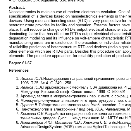
A.G. Gudkov, S.V. Agasieva, S.A. Meshkow
Abstract:
Nanoelectronics is main course of modern electronics evolution. One of 
specification of is devices based on nanoelectronics elements is their re
devices. Using resonant tunneling diode (RTD) is very perspective for
heterostructure provides its facility and operation. External factors hav
place. It will reduce to change of RTD-s output electrical characteristic
dominating factor that has effect on RTD-s output electrical characterist
degradation modeling and its influence on volt-ampere characteristic RTD
manufacturing errors are in existence. The procedure of individual reliab
of reliability prediction of heterostructure RTD and devices (radio signal 
other elements which are RTD-s parts. Besides this procedure can apply t
elements. The procedure approaches for reliability prediction of productio
Pages:
61-67
References
Иванов Ю.А.
Исследование направлений применения резонанс
1996. Т.25. № 4. С. 249 - 258.
Иванов Ю.А.
Гармониковый смеситель СВЧ диапазона на РТД 
Междунар. Крымской конф. Севастополь. 1998. С. 590-591.
Арсенид галлия в микроэлектронике / пер. с англ. с сокращ. 
Молекулярно-лучевая эпитаксия и гетероструктуры / пер. с а
Гуртов В.
Твёрдотельная электроника: Учеб. пособие. 2-е изд
Нанотехнологии в электронике / под ред.
Ю.А. Чаплыгина
. М
Хныкина С.В.
Разработка операционной технологии термоисп
туннельных диодов: Дисс.... канд.техн.наук. М.: МГТУ им.Н.Э
Александров Р.Ю., Малышев К.В., Хныкина С.В. и др.
Исслед
AdvancedDesignSystem (ADS) компании AgilentTechnologies / 