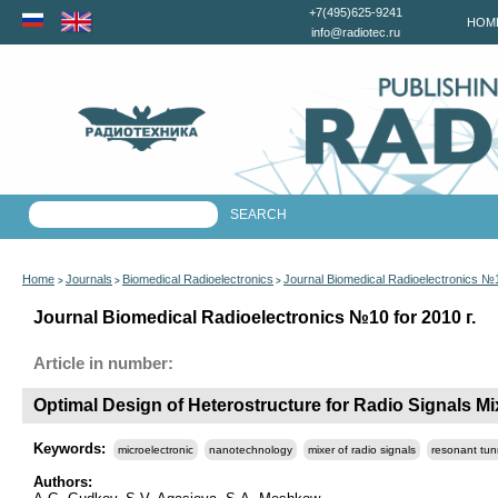
+7(495)625-9241
HOM
info@radiotec.ru
Home
Journals
Biomedical Radioelectronics
Journal Biomedical Radioelectronics №
>
>
>
Journal Biomedical Radioelectronics №10 for 2010 г.
Article in number:
Optimal Design of Heterostructure for Radio Signals 
Keywords:
microelectronic
nanotechnology
mixer of radio signals
resonant tun
Authors: