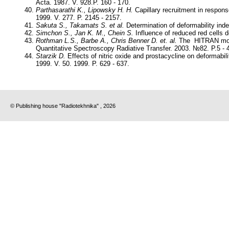
Acta. 1987. V. 928.P. 160 - 170.
Parthasarathi K., Lipowsky H. H.
Capillary recruitment in respons
1999. V. 277. P. 2145 - 2157.
Sakuta S., Takamats S. et al.
Determination of deformability inde
Simchon S., Jan K. M., Chein S.
Influence of reduced red cells de
Rothman L.S., Barbe A., Chris Benner D. et. al.
The HITRAN molec
Quantitative Spectroscopy Radiative Transfer. 2003. №82. P.5 - 
Starzik D.
Effects of nitric oxide and prostacycline on deformabilit
1999. V. 50. 1999. P. 629 - 637.
© Publishing house "Radiotekhnika" , 2026