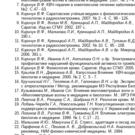
Миллиметровые волны в биологии и медицине. 2007. № 3 - 4. 
Киричук В.Ф.
КВЧ-терапия в комплексном лечении заболевани
№2. С.47 - 63.
Киричук В.Ф.
Саратовские учёные-медики о физиологических
технологии и радиоэлектроника. 2007. № 2 - 4. С. 98 - 126.
Киричук В.Ф., Волин М.В., Креницкий А.П., Майбородин А.В.,
Саратов: Изд-во СГМУ. 2002. 187 с.
Киричук В.Ф., Малинова Л.И., Креницкий А.П., Майбородин А.
190 с.
Киричук В.Ф., Креницкий А.П., Майбородин А.В., Тупикин В.Д.
технологии и радиоэлектроника. 2002. № 10. С. 95 - 108.
Киричук В.Ф., Креницкий А.П., Майбородин А.В. и др.
Микроци
2006. 391 с.
Киричук В.Ф., Иванов А.Н., Антипова О.Н. и др.
Электромагни
профилактике нарушений функциональной активности тромбоци
Киричук В.Ф.
Физиология крови. Саратов: Изд-во СГМУ. 2005. 
Крылов В.Н., Дерюгина А.В., Капустина
Влияние КВЧ-воздей
биологии и медицине. 2000. № 2. С. 5 - 7.
Кручинский Н.Г., Тепляков А.И., Гапонович В.Н. и др.
Экспрес
с атеросклерозом / Метод. рекомендации МЗ Республики Бел
Кузьманова М., Иванов Ст.
Влияние миллиметровых волн и г
«Миллиметровые волны в медицине и биологии». М.: ИРЭ РАН.
Левтов В.А., Регирер С.А., Шадрина Н.Х.
Реология крови. М.
Лобань-Череда Г.А., Новосельцева Т.Н.
Коагуляционная спосо
подвергшихся иммобилизационному стрессу // Украинский физи
Логинов В.В., Русяев В.Ф., Туманянц Б.Н.
Влияние электрома
биологии и медицине. 1999. № 1. С.17 - 21.
Малышев И.Ю., Манухина Е.Б.
Стресс, адаптация и оксид азо
Парфенов А.С., Пешков А. В., Добровольский Н.А.
Анализатор
рекоменд. НИИ физико-химической медицины. М. 1994.