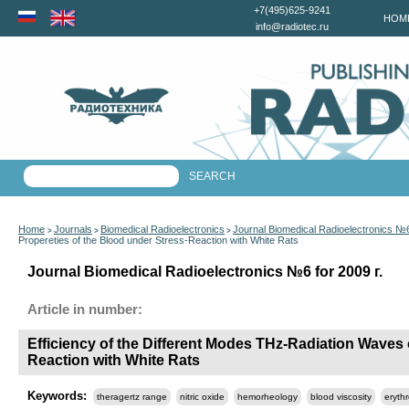
+7(495)625-9241
HOM
info@radiotec.ru
Home
Journals
Biomedical Radioelectronics
Journal Biomedical Radioelectronics №6
>
>
>
Propereties of the Blood under Stress-Reaction with White Rats
Journal Biomedical Radioelectronics №6 for 2009 г.
Article in number:
Efficiency of the Different Modes THz-Radiation Waves
Reaction with White Rats
Keywords:
theragertz range
nitric oxide
hemorheology
blood viscosity
eryth