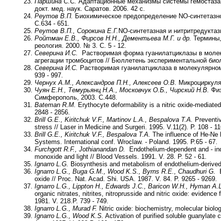
Паршина С.С.
Адаптационные механизмы системы гемостаза и
докт. мед. наук. Саратов. 2006. 42 с.
Реутов В.П.
Биохимическое предопределение NO-синтетазной 
С.634 - 651.
Реутов В.П., Сорокина Е.Г.
NO-синтетазная и нитритредуктазн
Ройтман Е.В., Фирсов Н.Н., Дементьева М.Г. и др.
Термины, 
реология. 2000. № 3. С. 5 - 12.
Северина И.С.
Растворимая форма гуанилатциклазы в молеку
агрегации тромбоцитов // Бюллетень экспериментальной биоло
Северина И.С.
Растворимая гуанилатциклаза в молекулярном 
939 - 997.
Чернух А.М., Александров П.Н., Алексеев О.В.
Микроциркуляц
Чуян Е.Н., Темурьянц Н.А., Московчук О.Б., Чирский Н.В.
Физ
Симферополь, 2003. С.448.
Bateman R.M.
Erythocyte deformability is a nitric oxide-mediated
2848 - 2856.
Brill G.E., Kiritchuk V.F., Martinov L.A., Bespalova T.A.
Preventiv
stress // Laser in Medicine and Surgeri. 1995. V.11(2). P. 108 - 11
Brill G.E., Kiritchuk V.F., Bespalova T.A.
The influence of He-Ne la
Systems. International conf. Wroclaw. - Poland. 1995. P.65 - 67.
Furchgott R.F., Jothianandan D.
Endothelium-dependent and - inde
monoxide and light // Blood Vessels. 1991. V. 28. P. 52 - 61.
Ignarro L.G.
Biosynthesis and metabolism of endothelium-derived n
Ignarro L.G., Buga G.M., Wood K.S., Byrns R.E., Chaudhuri G.
E
oxide // Proc. Nat. Acad. Shi. USA. 1987. V. 84. P. 9265 - 9269.
Ignarro L.G., Lippton H., Edwards J.C., Baricon W.H., Hyman A.L
organic nitrates, nitrites, nitroprusside and nitric oxide: evidenc
1981. V. 218.P. 739 - 749.
Ignarro L.G., Murad F.
Nitric oxide: biochemistry, molecular biolog
Ignarro L.G., Wood K.S.
Activation of purified soluble guanylat