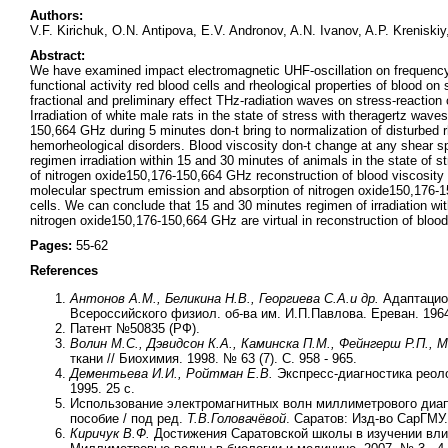
Authors:
V.F. Kirichuk, O.N. Antipova, E.V. Andronov, A.N. Ivanov, A.P. Kreniski
Abstract:
We have examined impact electromagnetic UHF-oscillation on frequency 
functional activity red blood cells and rheological properties of blood on
fractional and preliminary effect THz-radiation waves on stress-reaction c
Irradiation of white male rats in the state of stress with theragertz wa
150,664 GHz during 5 minutes don-t bring to normalization of disturbed r
hemorheological disorders. Blood viscosity don-t change at any shear sp
regimen irradiation within 15 and 30 minutes of animals in the state of
of nitrogen oxide150,176-150,664 GHz reconstruction of blood viscosity 
molecular spectrum emission and absorption of nitrogen oxide150,176-15
cells. We can conclude that 15 and 30 minutes regimen of irradiation wi
nitrogen oxide150,176-150,664 GHz are virtual in reconstruction of blood 
Pages:
55-62
References
Антонов А.М., Беликина Н.В., Георгиева С.А.
и др.
Адаптацион
Всероссийского физиол. об-ва им. И.П.Павлова. Ереван. 1964
Патент №50835 (РФ).
Волин М.С., Дэвидсон К.А., Каминска П.М., Фейнгерш Р.П., М
ткани // Биохимия. 1998. № 63 (7). С. 958 - 965.
Дементьева И.И., Ройтман Е.В.
Экспресс-диагностика реоло
1995. 25 с.
Использование электромагнитных волн миллиметрового диап
пособие / под ред.
Т.В.Головачёвой
. Саратов: Изд-во СарГМУ.
Киричук В.Ф.
Достижения Саратовской школы в изучении влия