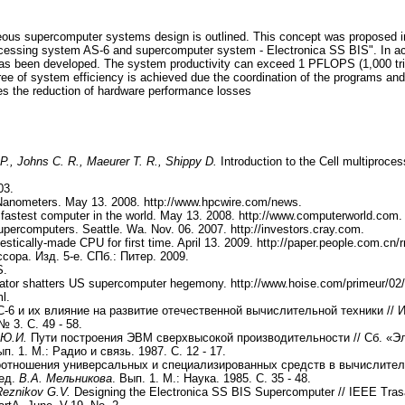
eous supercomputer systems design is outlined. This concept was proposed 
essing system AS-6 and supercomputer system - Electronica SS BIS". In acco
s been developed. The system productivity can exceed 1 PFLOPS (1,000 trilli
ree of system efficiency is achieved due the coordination of the programs an
des the reduction of hardware performance losses
P., Johns C. R., Maeurer T. R., Shippy D.
Introduction to the Cell multiproce
03.
 Nanometers. May 13. 2008. http://www.hpcwire.com/news.
 fastest computer in the world. May 13. 2008. http://www.computerworld.com.
percomputers. Seattle. Wa. Nov. 06. 2007. http://investors.cray.com.
tically-made CPU for first time. April 13. 2009. http://paper.people.com.cn
ора. Изд. 5-е. СПб.: Питер. 2009.
S.
ator shatters US supercomputer hegemony. http://www.hoise.com/primeur/02/
l.
6 и их влияние на развитие отечественной вычислительной техники //
 3. С. 49 - 58.
 Ю.И.
Пути построения ЭВМ сверхвысокой производительности // Сб. «Эл
п. 1. М.: Радио и связь. 1987. C. 12 - 17.
отношения универсальных и специализированных средств в вычислитель
ред.
В.А. Мельникова
. Вып. 1. М.: Наука. 1985. С. 35 - 48.
 Reznikov G.V.
Designing the Electronica SS BIS Supercomputer // IEEE Tra