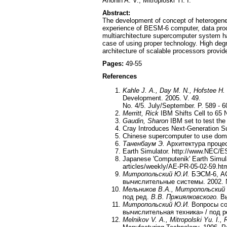
Anohin A. V., Mitroploski Yi. I.
Abstract:
The development of concept of heterogen
experience of BESM-6 computer, data proc
multiarchitecture supercomputer system ha
case of using proper technology. High deg
architecture of scalable processors provi
Pages:
49-55
References
Kahle J. A., Day M. N., Hofstee H. 
Development. 2005. V. 49.
Nо. 4/5. July/September. P. 589 - 6
Merritt, Rick
IBM Shifts Cell to 65
Gaudin, Sharon
IBM set to test the
Cray Introduces Next-Generation Su
Chinese supercomputer to use domes
Таненбаум Э.
Архитектура процесс
Earth Simulator. http://www.NEC/E
Japanese 'Computenik' Earth Simul
articles/weekly/AE-PR-05-02-59.htm
Митропольский Ю.И.
БЭСМ-6, АС-
вычислительные системы. 2002. №
Мельников В.А., Митропольский
под ред.
В.В. Пржиялковского.
Вы
Митропольский Ю.И.
Вопросы со
вычислительная техника» / под 
Melnikov V. A., Mitropolski Yu. I.,