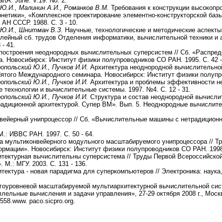
rtA. June. V.19. No. 2.
Ю.И., Малинин А.И., Романков В.М.
Требования к конструкции высокопр
ернетики», «Комплексное проектирование элементно-конструкторской баз
АН СССР. 1988. С. 3 - 10.
 Ю.И., Шнитман В.З.
Научные, технологические и методические аспект
илейный сб. трудов Отделения информатики, вычислительной техники и 
- 41.
построения неоднородных вычислительных суперсистем // Сб. «Распред
 Новосибирск: Институт физики полупроводников СО РАН. 1995. С. 42 -
ропольский Ю.И., Пучков И.И.
Архитектура неоднородной вычислительной
ятого Международного семинара. Новосибирск: Институт физики полупров
опольский Ю.И., Пучков И.И.
Архитектура и проблемы эффективности н
технологии и вычислительные системы. 1997. №4. С. 12 - 31.
опольский Ю.И., Пуч­ков
И.И.
Структура и состав неоднородной вычислит
адиционной архитектурой. Супер ВМ». Вып. 5. Неоднородные вычислит
вейерный унипроцессор // Сб. «Вычислительные машины с нетрадиционно
: ИВВС РАН. 1997. С. 50 - 64.
а мультиконвейерного модульного масштабируемого унипроцессора // 
рмации». Новосибирск: Институт физики полупроводников СО РАН. 1998. 
тектурная вычислительны суперсистема // Труды Первой Всероссийско
М.: МГУ. 2003. С. 131 - 136.
ектура - новая парадигма для суперкомпьютеров // Электроника: наука, т
гоуровневой масштабируемой мультиархитектурной вычислительной сис
ельные вычисления и задачи управления», 27-29 октября 2008 г., Моск
 558.www. paco.sicpro.org.