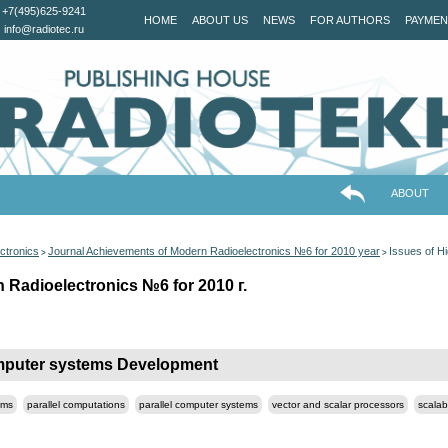
+7(495)625-9241
HOME
ABOUT US
NEWS
FOR AUTHORS
PAYMEN
info@radiotec.ru
ABOUT
ctronics
Journal Achievements of Modern Radioelectronics №6 for 2010 year
Issues of 
>
>
 Radioelectronics №6 for 2010 г.
mputer systems Development
ems
parallel computations
parallel computer systems
vector and scalar processors
scalab