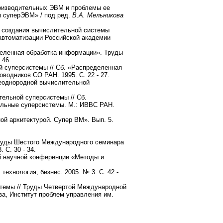
оизводительных ЭВМ и проблемы ее
ы суперЭВМ» / под ред.
В.А. Мельникова
ы создания вычислительной системы
автоматизации Российской академии
еленная обработка информации». Труды
 46.
 суперсистемы // Сб. «Распределенная
одников СО РАН. 1995. С. 22 - 27.
еоднородной вычислительной
ельной суперсистемы // Сб.
ельные суперсистемы. М.: ИВВС РАН.
й архитектурой. Супер ВМ». Вып. 5.
Труды Шестого Международного семинара
С. 30 - 34.
й научной конференции «Методы и
ехнология, бизнес. 2005. № 3. С. 42 -
темы // Труды Четвертой Международной
ва, Институт проблем управления им.