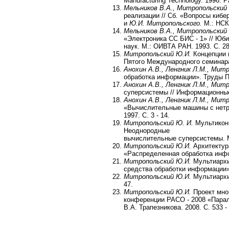
Manufacturing Technology. 1996. Pa
Мельников В.А., Митропольский 
реализации // Сб. «Вопросы киб
и
Ю.И. Митропольского.
М.: НСК 
Мельников В.А., Митропольский
«Электроника СС БИС - 1» // Юб
наук. М.: ОИВТА РАН. 1993. С. 28 
Митропольский Ю.И.
Концепции 
Пятого Международного семинара.
Анохин А.В., Ленгник Л.М., Мит
обработка информации». Труды П
Анохин А.В., Ленгник Л.М., Митр
суперсистемы // Информационные 
Анохин А.В., Ленгник Л.М., Митр
«Вычислительные машины с нетр
1997. С. 3 - 14.
Митропольский Ю. И.
Мультикон
Неоднородные
вычислительные суперсистемы. М.
Митропольский Ю.И.
Архитектур
«Распределенная обработка инфо
Митропольский Ю.И.
Мультиархи
средства обработки информации». 
Митропольский Ю.И.
Мультиархит
47.
Митропольский Ю.И.
Проект мно
конференции РАСО - 2008 «Паралл
В.А. Трапезникова. 2008. С. 533 -