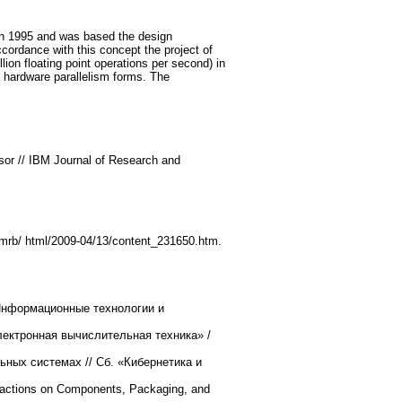
in 1995 and was based the design
rdance with this concept the project of
on floating point operations per second) in
d hardware parallelism forms. The
ssor // IBM Journal of Research and
/rmrb/ html/2009-04/13/content_231650.htm.
 Информационные технологии и
ектронная вычислительная техника» /
ных системах // Сб. «Кибернетика и
sactions on Components, Packaging, and