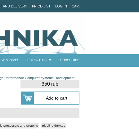
T AND DELIVERY
PRICE-LIST
LOG IN
CART
ARCHIVES
FOR AUTHORS
SUBSCRIBE
High Performance Computer systems Development
350 rub
le processors and systems
pipeline devices