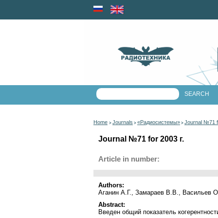
Home
Journals
«Радиосистемы»
Journal №71 f
>
>
>
Journal №71 for 2003 г.
Article in number:
Authors:
Аганин А.Г., Замараев В.В., Васильев О
Abstract:
Введен общий показатель когерентност