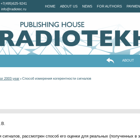
+7(495)625-9241
HOME
ABOUT US
NEWS
FOR AUTHORS
PAYMEN
info@radiotec.ru
ABOUT
or 2003 year
Способ измерения когерентности сигналов
>
.В.
и сигналов, рассмотрен способ его оценки для реальных (полученных в 