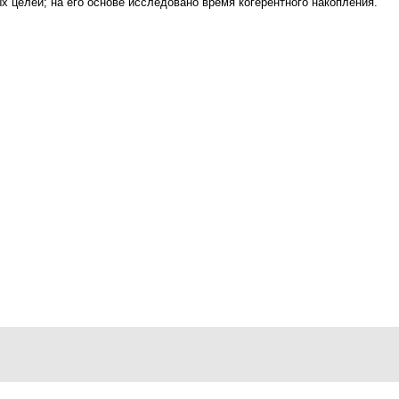
 целей; на его основе исследовано время когерентного накопления.