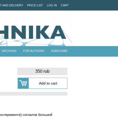
T AND DELIVERY
PRICE-LIST
LOG IN
CART
ARCHIVES
FOR AUTHORS
SUBSCRIBE
350 rub
эксперименте) сигналов большой