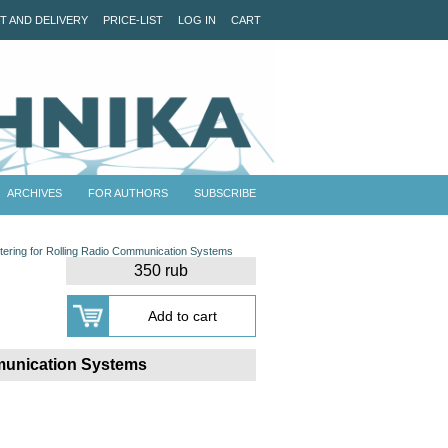
T AND DELIVERY
PRICE-LIST
LOG IN
CART
ARCHIVES
FOR AUTHORS
SUBSCRIBE
ltering for Rolling Radio Communication Systems
350 rub
mmunication Systems