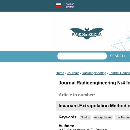
Home
Journals
Radioengineering
Journal Radioe
>
>
>
Journal Radioengineering №4 for
Article in number:
Invariant-Extrapolation Method 
Keywords:
filtering
extrapolation
the first in
Authors: