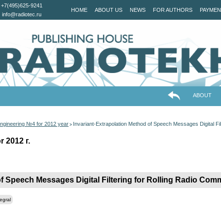
+7(495)625-9241
HOME
ABOUT US
NEWS
FOR AUTHORS
PAYMEN
info@radiotec.ru
ABOUT
ngineering №4 for 2012 year
Invariant-Extrapolation Method of Speech Messages Digital Fi
>
 2012 г.
of Speech Messages Digital Filtering for Rolling Radio Co
tegral