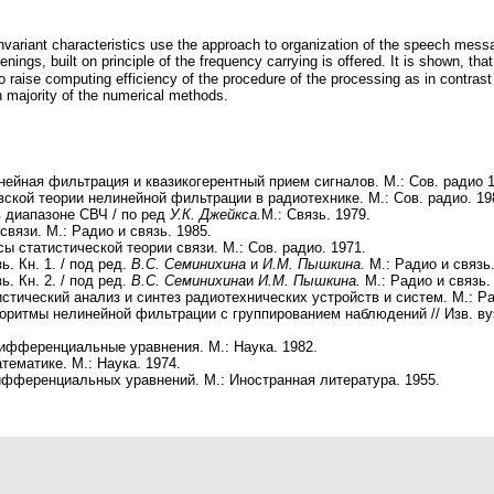
nvariant characteristics use the approach to organization of the speech messages
to raise computing efficiency of the procedure of the processing as in contrast
h majority of the numerical methods.
ейная фильтрация и квазикогерентный прием сигналов. М.: Сов. радио 1
кой теории нелинейной фильтрации в радиотехнике. М.: Сов. радио. 19
 диапазоне СВЧ / по ред
У.К. Джейкса.
М.: Связь. 1979.
вязи. М.: Радио и связь. 1985.
 статистической теории связи. М.: Сов. радио. 1971.
. Кн. 1. / под ред.
В.С. Семинихина
и
И.М. Пышкина.
М.: Радио и связь.
. Кн. 2. / под ред.
В.С. Семинихина
и
И.М. Пышкина.
М.: Радио и связь.
стический анализ и синтез радиотехнических устройств и систем. М.: Ра
ритмы нелинейной фильтрации с группированием наблюдений // Изв. вузо
фференциальные уравнения. М.: Наука. 1982.
тематике. М.: Наука. 1974.
фференциальных уравнений. М.: Иностранная литература. 1955.