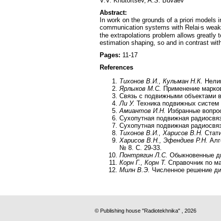
V.V. Khutortsev, A.S. Buvaev
Abstract:
In work on the grounds of a priori models i
communication systems with Relaiۥs weakenings, built on principle of the frequency carrying is offered. It is shown, that the use of the first integrals for decision of
the extrapolations problem allows greatly 
estimation shaping, so and in contrast wit
Pages:
11-17
References
Тихонов В.И., Кульман Н.К.
Нелин
Ярлыков М.С.
Применение марковс
Связь с подвижными объектами в
Ли У.
Техника подвижных систем с
Амиантов И.Н.
Избранные вопросы
Сухопутная подвижная радиосвязь
Сухопутная подвижная радиосвязь
Тихонов В.И., Харисов В.Н.
Стати
Харисов В.Н., Эфендиев Р.Н.
Алго
№ 8. С. 29-33.
Понтрягин Л.С.
Обыкновенные ди
Корн Г., Корн Т.
Справочник по ма
Милн В.Э.
Численное решение ди
© Publishing house "Radiotekhnika" , 2026