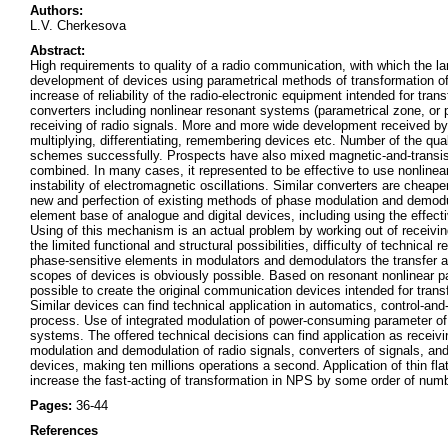
Authors:
L.V. Cherkesova
Abstract:
High requirements to quality of a radio communication, with which the l
development of devices using parametrical methods of transformation of s
increase of reliability of the radio-electronic equipment intended for t
converters including nonlinear resonant systems (parametrical zone, or 
receiving of radio signals. More and more wide development received b
multiplying, differentiating, remembering devices etc. Number of the qu
schemes successfully. Prospects have also mixed magnetic-and-transist
combined. In many cases, it represented to be effective to use nonlinea
instability of electromagnetic oscillations. Similar converters are cheap
new and perfection of existing methods of phase modulation and demodul
element base of analogue and digital devices, including using the effecti
Using of this mechanism is an actual problem by working out of receivi
the limited functional and structural possibilities, difficulty of technical
phase-sensitive elements in modulators and demodulators the transfer and
scopes of devices is obviously possible. Based on resonant nonlinear para
possible to create the original communication devices intended for tran
Similar devices can find technical application in automatics, control-and
process. Use of integrated modulation of power-consuming parameter of
systems. The offered technical decisions can find application as receiv
modulation and demodulation of radio signals, converters of signals, and 
devices, making ten millions operations a second. Application of thin fla
increase the fast-acting of transformation in NPS by some order of numbe
Pages:
36-44
References