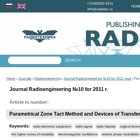
+7(495)625-9241
HOM
info@radiotec.ru
Home
Journals
Radioengineering
Journal Radioengineering №10 for 2011 year
Par
>
>
>
>
Journal Radioengineering №10 for 2011 г.
Article in number:
Parametrical Zone Tact Method and Devices of Transfer
Keywords:
radio-electronic equipment
radio signal
radio impulse
original devi
the higher zones of instability
electromagnetic oscillations
relative phase modulation