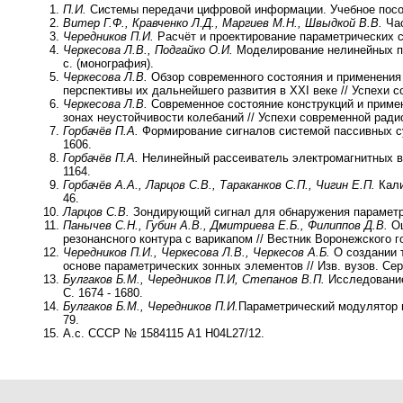
П.И.
Системы передачи цифровой информации. Учебное пособие
Витер Г.Ф., Кравченко Л.Д., Маргиев М.Н., Швыдкой В.В.
Ча
Чередников П.И.
Расчёт и проектирование параметрических с
Черкесова Л.В., Подгайко О.И.
Моделирование нелинейных пар
с. (монография).
Черкесова Л.В.
Обзор современного состояния и применения 
перспективы их дальнейшего развития в XXI веке // Успехи с
Черкесова Л.В.
Современное состояние конструкций и приме
зонах неустойчивости колебаний // Успехи современной радиоэ
Горбачёв П.А.
Формирование сигналов системой пассивных суб
1606.
Горбачёв П.А.
Нелинейный рассеиватель электромагнитных вол
1164.
Горбачёв А.А., Ларцов С.В., Тараканков С.П., Чигин Е.П.
Кали
46.
Ларцов С.В.
Зондирующий сигнал для обнаружения параметрич
Панычев С.Н., Губин А.В., Дмитриева Е.Б., Филиппов Д.В.
Оц
резонансного контура с варикапом // Вестник Воронежского го
Чередников П.И., Черкесова Л.В., Черкесов А.Б.
О создании 
основе параметрических зонных элементов // Изв. вузов. Сер.
Булгаков Б.М., Чередников П.И, Степанов В.П.
Исследование 
С. 1674 - 1680.
Булгаков Б.М., Чередников П.И.
Параметрический модулятор в
79.
A.с. СССР № 1584115 А1 Н04L27/12.