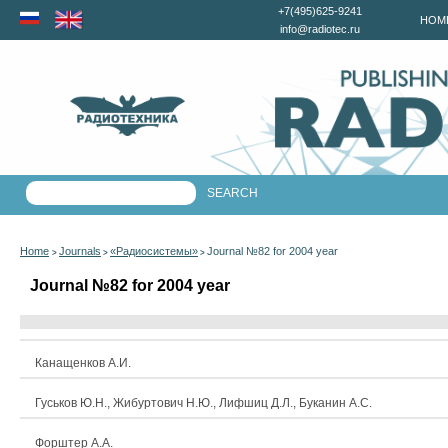
+7(495)625-9241
HOM
info@radiotec.ru
Home
Journals
«Радиосистемы»
Journal №82 for 2004 year
>
>
>
Journal №82 for 2004 year
Канащенков А.И.
Гуськов Ю.Н., Жибуртович Н.Ю., Лифшиц Д.Л., Буканин А.С.
Форштер А.А.