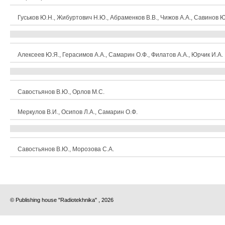
Гуськов Ю.Н., Жибуртович Н.Ю., Абраменков В.В., Чижов А.А., Савинов Ю
Алексеев Ю.Я., Герасимов А.А., Самарин О.Ф., Филатов А.А., Юрчик И.А.
Савостьянов В.Ю., Орлов М.С.
Меркулов В.И., Осипов Л.А., Самарин О.Ф.
Савостьянов В.Ю., Морозова С.А.
© Publishing house "Radiotekhnika" , 2026