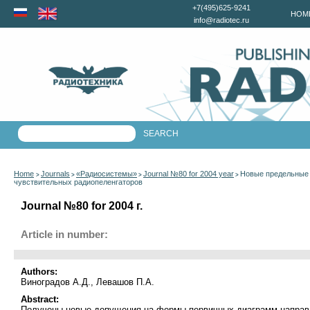
+7(495)625-9241
HOM
info@radiotec.ru
Home
Journals
«Радиосистемы»
Journal №80 for 2004 year
Новые предельные 
>
>
>
>
чувствительных радиопеленгаторов
Journal №80 for 2004 г.
Article in number:
Authors:
Виноградов А.Д., Левашов П.А.
Abstract:
Получены новые допущения на формы первичных диаграмм направл