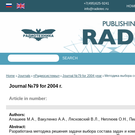
+7(495)625-9241
HOM
info@radiotec.ru
Home
Journals
«Радиосистемы»
Journal №79 for 2004 year
Методика выбора с
>
>
>
>
Journal №79 for 2004 г.
Article in number:
Authors:
Алашеев М.А., Вакуленко А.А., Лясковский В.Л., Неплюев О.Н., Пи
Abstract:
Разработана методика решения задачи выбора состава задач и ко